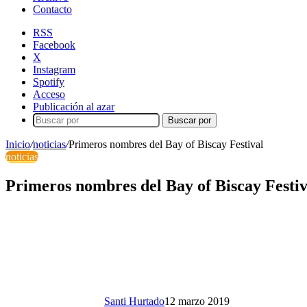
Contacto
RSS
Facebook
X
Instagram
Spotify
Acceso
Publicación al azar
Buscar por
Inicio
/
noticias
/
Primeros nombres del Bay of Biscay Festival
noticias
Primeros nombres del Bay of Biscay Festiv
Santi Hurtado
12 marzo 2019