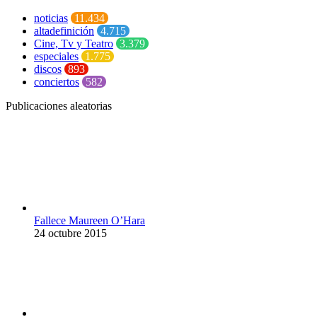
noticias
11.434
altadefinición
4.715
Cine, Tv y Teatro
3.379
especiales
1.775
discos
893
conciertos
582
Publicaciones aleatorias
Fallece Maureen O’Hara
24 octubre 2015