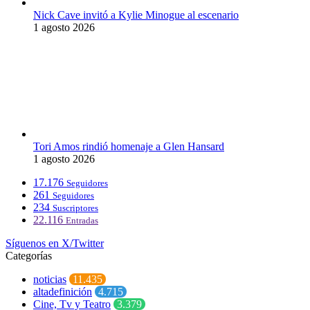
Nick Cave invitó a Kylie Minogue al escenario
1 agosto 2026
Tori Amos rindió homenaje a Glen Hansard
1 agosto 2026
17.176
Seguidores
261
Seguidores
234
Suscriptores
22.116
Entradas
Síguenos en X/Twitter
Categorías
noticias
11.435
altadefinición
4.715
Cine, Tv y Teatro
3.379