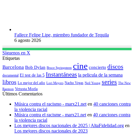
Fallece Felipe Lipe, miembro fundador de Tequila
6 agosto 2026
Síguenos en X
Etiquetas
cine
discos
Barcelona
concierto
Bob Dylan
Bruce Springsteen
Instantáneas
la pelicula de la semana
El test de las 5
documental
series
libros
Lo mejor del año
Nacho Vegas
Lori Meyers
Neil Young
The New
Vetusta Morla
Raemon
Últimos Comentarios
Música contra el racismo - marx21.net
en
40 canciones contra
la violencia racial
Música contra el racisme - marx21.net
en
40 canciones contra
la violencia racial
Los mejores discos nacionales de 2025 | AltaFidelidad.org
en
Los mejores discos nacionales de 2023