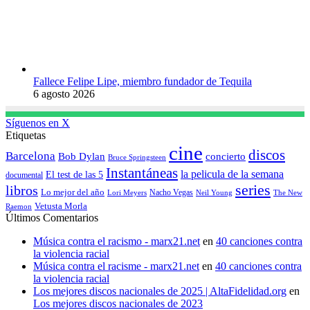
Fallece Felipe Lipe, miembro fundador de Tequila
6 agosto 2026
Síguenos en X
Etiquetas
cine
discos
Barcelona
concierto
Bob Dylan
Bruce Springsteen
Instantáneas
la pelicula de la semana
El test de las 5
documental
series
libros
Lo mejor del año
Nacho Vegas
Lori Meyers
Neil Young
The New
Vetusta Morla
Raemon
Últimos Comentarios
Música contra el racismo - marx21.net
en
40 canciones contra
la violencia racial
Música contra el racisme - marx21.net
en
40 canciones contra
la violencia racial
Los mejores discos nacionales de 2025 | AltaFidelidad.org
en
Los mejores discos nacionales de 2023