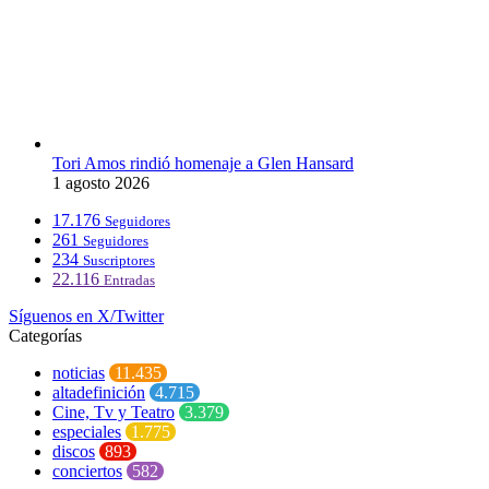
Tori Amos rindió homenaje a Glen Hansard
1 agosto 2026
17.176
Seguidores
261
Seguidores
234
Suscriptores
22.116
Entradas
Síguenos en X/Twitter
Categorías
noticias
11.435
altadefinición
4.715
Cine, Tv y Teatro
3.379
especiales
1.775
discos
893
conciertos
582