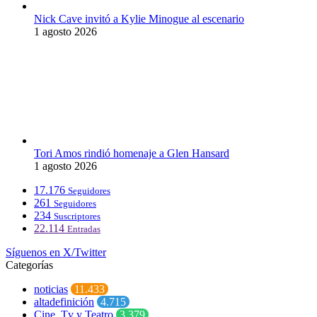
Nick Cave invitó a Kylie Minogue al escenario
1 agosto 2026
Tori Amos rindió homenaje a Glen Hansard
1 agosto 2026
17.176
Seguidores
261
Seguidores
234
Suscriptores
22.114
Entradas
Síguenos en X/Twitter
Categorías
noticias
11.433
altadefinición
4.715
Cine, Tv y Teatro
3.379