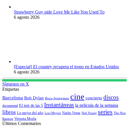
Strawberry Guy pide Love Me Like You Used To
6 agosto 2026
[Especial] El country recupera el trono en Estados Unidos
6 agosto 2026
Síguenos en X
Etiquetas
cine
discos
Barcelona
concierto
Bob Dylan
Bruce Springsteen
Instantáneas
la pelicula de la semana
El test de las 5
documental
series
libros
Lo mejor del año
Nacho Vegas
Lori Meyers
Neil Young
The New
Vetusta Morla
Raemon
Últimos Comentarios