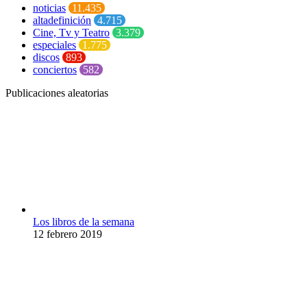
noticias
11.435
altadefinición
4.715
Cine, Tv y Teatro
3.379
especiales
1.775
discos
893
conciertos
582
Publicaciones aleatorias
Los libros de la semana
12 febrero 2019