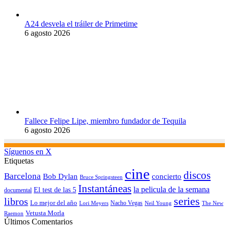
A24 desvela el tráiler de Primetime
6 agosto 2026
Fallece Felipe Lipe, miembro fundador de Tequila
6 agosto 2026
Síguenos en X
Etiquetas
cine
discos
Barcelona
concierto
Bob Dylan
Bruce Springsteen
Instantáneas
la pelicula de la semana
El test de las 5
documental
series
libros
Lo mejor del año
Nacho Vegas
Lori Meyers
Neil Young
The New
Vetusta Morla
Raemon
Últimos Comentarios