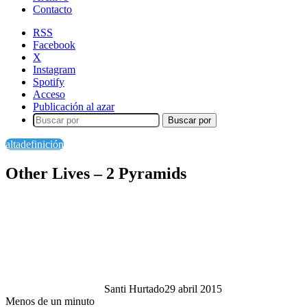
Contacto
RSS
Facebook
X
Instagram
Spotify
Acceso
Publicación al azar
Buscar por
altadefinición
Other Lives – 2 Pyramids
Santi Hurtado
29 abril 2015
Menos de un minuto