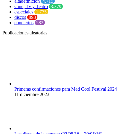
altadefinición
4.715
Cine, Tv y Teatro
3.379
especiales
1.775
discos
893
conciertos
582
Publicaciones aleatorias
Primeras confirmaciones para Mad Cool Festival 2024
11 diciembre 2023
Los discos de la semana (23/05/16 – 29/05/16)