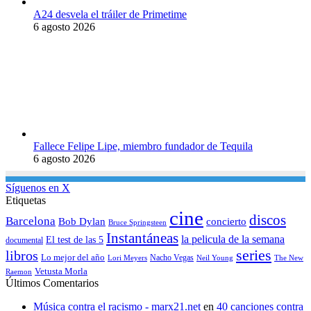
A24 desvela el tráiler de Primetime
6 agosto 2026
Fallece Felipe Lipe, miembro fundador de Tequila
6 agosto 2026
Síguenos en X
Etiquetas
cine
discos
Barcelona
concierto
Bob Dylan
Bruce Springsteen
Instantáneas
la pelicula de la semana
El test de las 5
documental
series
libros
Lo mejor del año
Nacho Vegas
Lori Meyers
Neil Young
The New
Vetusta Morla
Raemon
Últimos Comentarios
Música contra el racismo - marx21.net
en
40 canciones contra