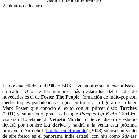
Santi Hurtado
18 febrero 2014
2 minutos de lectura
La novena edición del Bilbao BBK Live incorpora a nueve artistas a
su cartel. Uno de los nombres más destacados del listado de
novedades es el de
Foster The People
, formación de indie-pop con
ciertos toques psicodélicos surgida en torno a la figura de su lider
Mark Foster, que conoció el éxito con su primer disco
Torches
(2011) y, sobre todo, gracias al single
Pumped Up Kicks
. También
visitarán Kobetamendi
Vetusta Morla
. Su tercer disco de estudio
llevará por nombre
La deriva
y saldrá a la venta esta próxima
primavera. Su debut ‘
Un día en el mundo
’ (2008) supuso un soplo
de aire fresco en el panorama indie estatal, con hits como
Sálvese