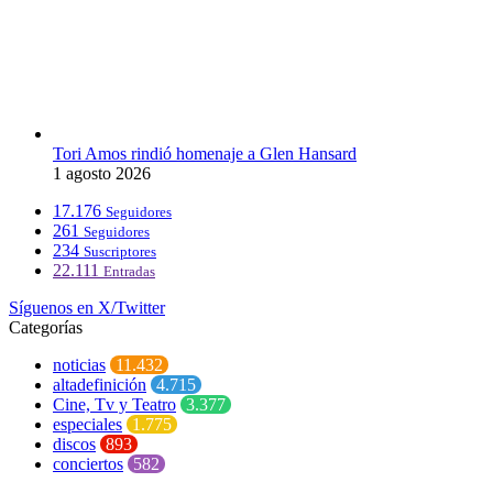
Tori Amos rindió homenaje a Glen Hansard
1 agosto 2026
17.176
Seguidores
261
Seguidores
234
Suscriptores
22.111
Entradas
Síguenos en X/Twitter
Categorías
noticias
11.432
altadefinición
4.715
Cine, Tv y Teatro
3.377
especiales
1.775
discos
893
conciertos
582