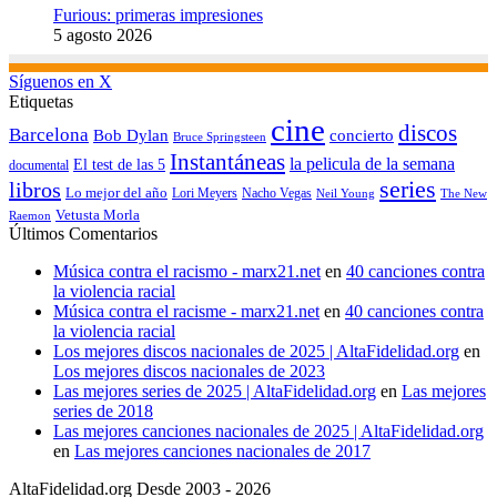
Furious: primeras impresiones
5 agosto 2026
Síguenos en X
Etiquetas
cine
discos
Barcelona
concierto
Bob Dylan
Bruce Springsteen
Instantáneas
la pelicula de la semana
El test de las 5
documental
series
libros
Lo mejor del año
Nacho Vegas
Lori Meyers
Neil Young
The New
Vetusta Morla
Raemon
Últimos Comentarios
Música contra el racismo - marx21.net
en
40 canciones contra
la violencia racial
Música contra el racisme - marx21.net
en
40 canciones contra
la violencia racial
Los mejores discos nacionales de 2025 | AltaFidelidad.org
en
Los mejores discos nacionales de 2023
Las mejores series de 2025 | AltaFidelidad.org
en
Las mejores
series de 2018
Las mejores canciones nacionales de 2025 | AltaFidelidad.org
en
Las mejores canciones nacionales de 2017
AltaFidelidad.org Desde 2003 - 2026