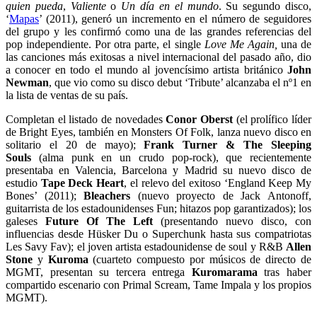
quien pueda
,
Valiente
o
Un día en el mundo
. Su segundo disco,
‘
Mapas
’ (2011), generó un incremento en el número de seguidores
del grupo y les confirmó como una de las grandes referencias del
pop independiente. Por otra parte, el single
Love Me Again,
una de
las canciones más exitosas a nivel internacional del pasado año, dio
a conocer en todo el mundo al jovencísimo artista británico
John
Newman
, que vio como su disco debut ‘Tribute’ alcanzaba el nº1 en
la lista de ventas de su país.
Completan el listado de novedades
Conor Oberst
(el prolífico líder
de Bright Eyes, también en Monsters Of Folk, lanza nuevo disco en
solitario el 20 de mayo);
Frank Turner & The Sleeping
Souls
(alma punk en un crudo pop-rock), que recientemente
presentaba en Valencia, Barcelona y Madrid su nuevo disco de
estudio
Tape Deck Heart
, el relevo del exitoso ‘England Keep My
Bones’ (2011);
Bleachers
(nuevo proyecto de Jack Antonoff,
guitarrista de los estadounidenses Fun; hitazos pop garantizados); los
galeses
Future Of The Left
(presentando nuevo disco, con
influencias desde Hüsker Du o Superchunk hasta sus compatriotas
Les Savy Fav); el joven artista estadounidense de soul y R&B
Allen
Stone
y
Kuroma
(cuarteto compuesto por músicos de directo de
MGMT, presentan su tercera entrega
Kuromarama
tras haber
compartido escenario con Primal Scream, Tame Impala y los propios
MGMT).