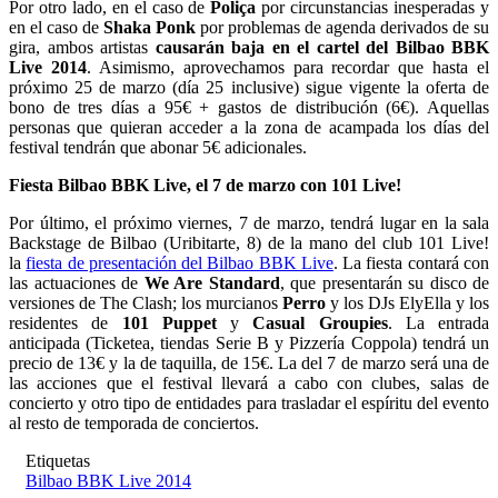
Por otro lado, en el caso de
Poliça
por circunstancias inesperadas y
en el caso de
Shaka Ponk
por problemas de agenda derivados de su
gira, ambos artistas
causarán baja en el cartel del Bilbao BBK
Live 2014
. Asimismo, aprovechamos para recordar que hasta el
próximo 25 de marzo (día 25 inclusive) sigue vigente la oferta de
bono de tres días a 95€ + gastos de distribución (6€). Aquellas
personas que quieran acceder a la zona de acampada los días del
festival tendrán que abonar 5€ adicionales.
Fiesta Bilbao BBK Live, el 7 de marzo con 101 Live!
Por último, el próximo viernes, 7 de marzo, tendrá lugar en la sala
Backstage de Bilbao (Uribitarte, 8) de la mano del club 101 Live!
la
fiesta de presentación del Bilbao BBK Live
. La fiesta contará con
las actuaciones de
We Are Standard
, que presentarán su disco de
versiones de The Clash; los murcianos
Perro
y los DJs ElyElla y los
residentes de
101 Puppet
y
Casual Groupies
. La entrada
anticipada (Ticketea, tiendas Serie B y Pizzería Coppola) tendrá un
precio de 13€ y la de taquilla, de 15€. La del 7 de marzo será una de
las acciones que el festival llevará a cabo con clubes, salas de
concierto y otro tipo de entidades para trasladar el espíritu del evento
al resto de temporada de conciertos.
Etiquetas
Bilbao BBK Live 2014