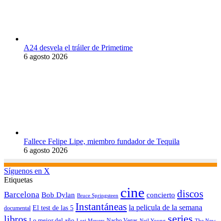
A24 desvela el tráiler de Primetime
6 agosto 2026
Fallece Felipe Lipe, miembro fundador de Tequila
6 agosto 2026
Síguenos en X
Etiquetas
cine
discos
Barcelona
concierto
Bob Dylan
Bruce Springsteen
Instantáneas
la pelicula de la semana
El test de las 5
documental
series
libros
Lo mejor del año
Nacho Vegas
Lori Meyers
Neil Young
The New