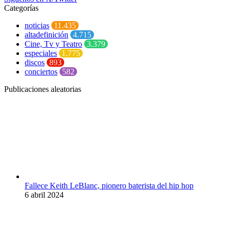
Categorías
noticias
11.435
altadefinición
4.715
Cine, Tv y Teatro
3.379
especiales
1.775
discos
893
conciertos
582
Publicaciones aleatorias
Fallece Keith LeBlanc, pionero baterista del hip hop
6 abril 2024