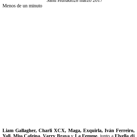
Santi Hurtado
28 marzo 2017
Menos de un minuto
Liam Gallagher, Charli XCX, Maga, Exquirla, Iván Ferreiro,
Yall, Miss Cafeína, Varry Brava
y
La Femme,
junto a
Elyella dj