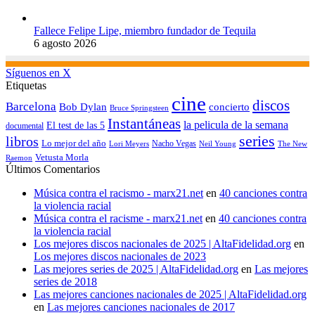
Fallece Felipe Lipe, miembro fundador de Tequila
6 agosto 2026
Síguenos en X
Etiquetas
cine
discos
Barcelona
concierto
Bob Dylan
Bruce Springsteen
Instantáneas
la pelicula de la semana
El test de las 5
documental
series
libros
Lo mejor del año
Nacho Vegas
Lori Meyers
Neil Young
The New
Vetusta Morla
Raemon
Últimos Comentarios
Música contra el racismo - marx21.net
en
40 canciones contra
la violencia racial
Música contra el racisme - marx21.net
en
40 canciones contra
la violencia racial
Los mejores discos nacionales de 2025 | AltaFidelidad.org
en
Los mejores discos nacionales de 2023
Las mejores series de 2025 | AltaFidelidad.org
en
Las mejores
series de 2018
Las mejores canciones nacionales de 2025 | AltaFidelidad.org
en
Las mejores canciones nacionales de 2017