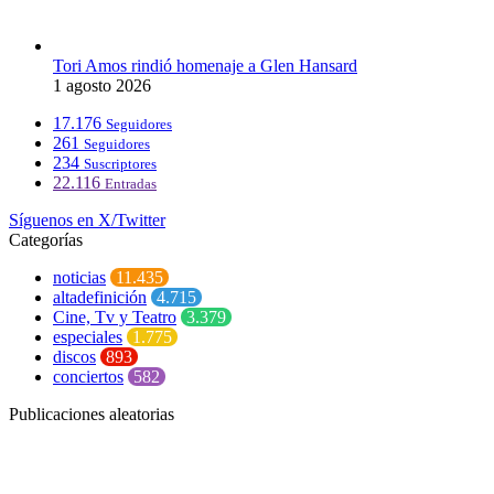
Tori Amos rindió homenaje a Glen Hansard
1 agosto 2026
17.176
Seguidores
261
Seguidores
234
Suscriptores
22.116
Entradas
Síguenos en X/Twitter
Categorías
noticias
11.435
altadefinición
4.715
Cine, Tv y Teatro
3.379
especiales
1.775
discos
893
conciertos
582
Publicaciones aleatorias