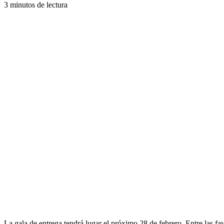
3 minutos de lectura
La gala de entrega tendrá lugar el próximo 28 de febrero. Entre las fa