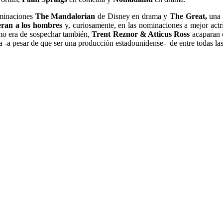
ominaciones
The Mandalorian
de Disney en drama y
The Great,
una 
peran a los hombres
y, curiosamente, en las nominaciones a mejor actr
mo era de sospechar también,
Trent Reznor & Atticus Ross
acaparan 
ta -a pesar de que ser una producción estadounidense- de entre todas la