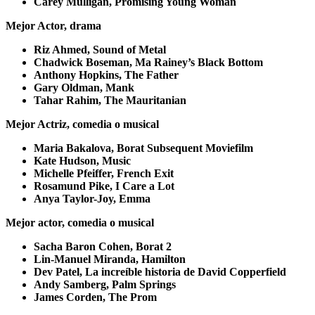
Carey Mulligan, Promising Young Woman
Mejor Actor, drama
Riz Ahmed, Sound of Metal
Chadwick Boseman, Ma Rainey’s Black Bottom
Anthony Hopkins, The Father
Gary Oldman, Mank
Tahar Rahim, The Mauritanian
Mejor Actriz, comedia o musical
Maria Bakalova, Borat Subsequent Moviefilm
Kate Hudson, Music
Michelle Pfeiffer, French Exit
Rosamund Pike, I Care a Lot
Anya Taylor-Joy, Emma
Mejor actor, comedia o musical
Sacha Baron Cohen, Borat 2
Lin-Manuel Miranda, Hamilton
Dev Patel, La increíble historia de David Copperfield
Andy Samberg, Palm Springs
James Corden, The Prom