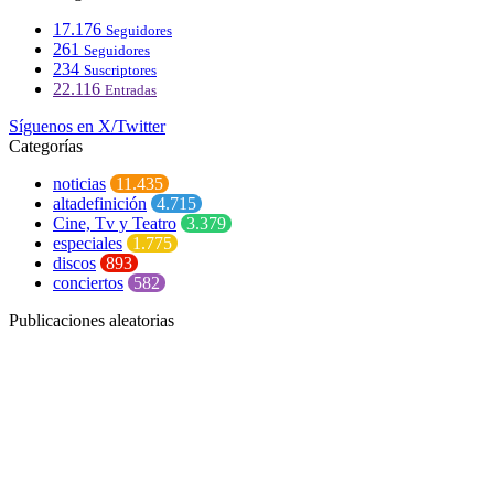
17.176
Seguidores
261
Seguidores
234
Suscriptores
22.116
Entradas
Síguenos en X/Twitter
Categorías
noticias
11.435
altadefinición
4.715
Cine, Tv y Teatro
3.379
especiales
1.775
discos
893
conciertos
582
Publicaciones aleatorias