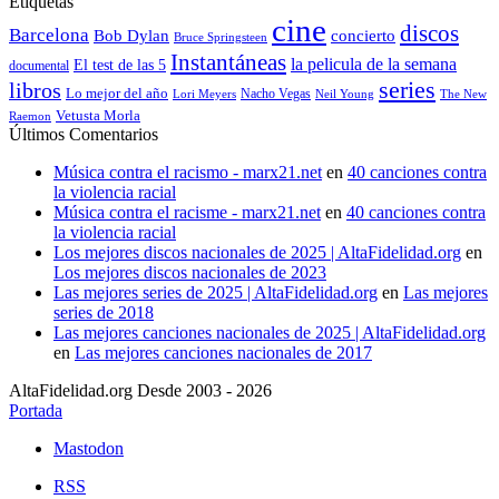
Etiquetas
cine
discos
Barcelona
concierto
Bob Dylan
Bruce Springsteen
Instantáneas
la pelicula de la semana
El test de las 5
documental
series
libros
Lo mejor del año
Nacho Vegas
Lori Meyers
Neil Young
The New
Vetusta Morla
Raemon
Últimos Comentarios
Música contra el racismo - marx21.net
en
40 canciones contra
la violencia racial
Música contra el racisme - marx21.net
en
40 canciones contra
la violencia racial
Los mejores discos nacionales de 2025 | AltaFidelidad.org
en
Los mejores discos nacionales de 2023
Las mejores series de 2025 | AltaFidelidad.org
en
Las mejores
series de 2018
Las mejores canciones nacionales de 2025 | AltaFidelidad.org
en
Las mejores canciones nacionales de 2017
AltaFidelidad.org Desde 2003 - 2026
Portada
Mastodon
RSS