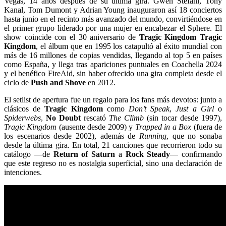
Vegas, 14 años después de su última gira. Gwen Stefani, Tony
Kanal, Tom Dumont y Adrian Young inauguraron así 18 conciertos
hasta junio en el recinto más avanzado del mundo, convirtiéndose en
el primer grupo liderado por una mujer en encabezar el Sphere. El
show coincide con el 30 aniversario de
Tragic Kingdom
Tragic
Kingdom
, el álbum que en 1995 los catapultó al éxito mundial con
más de 16 millones de copias vendidas, llegando al top 5 en países
como España, y llega tras apariciones puntuales en Coachella 2024
y el benéfico FireAid, sin haber ofrecido una gira completa desde el
ciclo de
Push and Shove
en 2012.
El setlist de apertura fue un regalo para los fans más devotos: junto a
clásicos de
Tragic Kingdom
como
Don’t Speak
,
Just a Girl
o
Spiderwebs
,
No Doubt
rescató
The Climb
(sin tocar desde 1997),
Tragic Kingdom
(ausente desde 2009) y
Trapped in a Box
(fuera de
los escenarios desde 2002), además de
Running
, que no sonaba
desde la última gira. En total, 21 canciones que recorrieron todo su
catálogo —de
Return of Saturn
a
Rock Steady
— confirmando
que este regreso no es nostalgia superficial, sino una declaración de
intenciones.