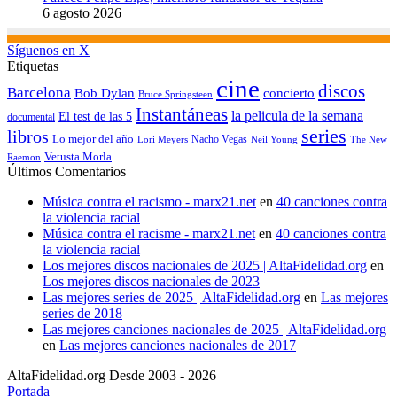
6 agosto 2026
Síguenos en X
Etiquetas
cine
discos
Barcelona
concierto
Bob Dylan
Bruce Springsteen
Instantáneas
la pelicula de la semana
El test de las 5
documental
series
libros
Lo mejor del año
Nacho Vegas
Lori Meyers
Neil Young
The New
Vetusta Morla
Raemon
Últimos Comentarios
Música contra el racismo - marx21.net
en
40 canciones contra
la violencia racial
Música contra el racisme - marx21.net
en
40 canciones contra
la violencia racial
Los mejores discos nacionales de 2025 | AltaFidelidad.org
en
Los mejores discos nacionales de 2023
Las mejores series de 2025 | AltaFidelidad.org
en
Las mejores
series de 2018
Las mejores canciones nacionales de 2025 | AltaFidelidad.org
en
Las mejores canciones nacionales de 2017
AltaFidelidad.org Desde 2003 - 2026
Portada