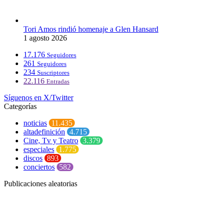
Tori Amos rindió homenaje a Glen Hansard
1 agosto 2026
17.176
Seguidores
261
Seguidores
234
Suscriptores
22.116
Entradas
Síguenos en X/Twitter
Categorías
noticias
11.435
altadefinición
4.715
Cine, Tv y Teatro
3.379
especiales
1.775
discos
893
conciertos
582
Publicaciones aleatorias