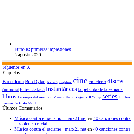
Furious: primeras impresiones
5 agosto 2026
Síguenos en X
Etiquetas
cine
discos
Barcelona
concierto
Bob Dylan
Bruce Springsteen
Instantáneas
la pelicula de la semana
El test de las 5
documental
series
libros
Lo mejor del año
Nacho Vegas
Lori Meyers
Neil Young
The New
Vetusta Morla
Raemon
Últimos Comentarios
Música contra el racismo - marx21.net
en
40 canciones contra
la violencia racial
Música contra el racisme - marx21.net
en
40 canciones contra