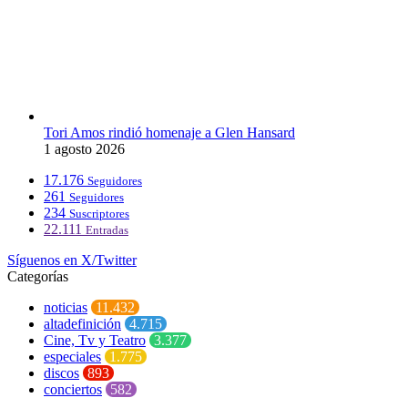
Tori Amos rindió homenaje a Glen Hansard
1 agosto 2026
17.176
Seguidores
261
Seguidores
234
Suscriptores
22.111
Entradas
Síguenos en X/Twitter
Categorías
noticias
11.432
altadefinición
4.715
Cine, Tv y Teatro
3.377
especiales
1.775
discos
893
conciertos
582