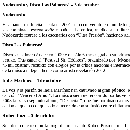
Nudozurdo y Disco Las Palmeras!
– 3 de octubre
Nudozurdo
E
sta banda madrileña nacida en 2001 se ha convertido en uno de los 
la denominada escena
indie
española. La crítica, rendida a su dire
Nudozurdo regresa a los escenarios con “Ultra Presión”, haciendo gal
Disco Las Palmeras!
D
isco las palmeras! nace en 2009 y en sólo 6 meses graban su primer
vértigo. Tras ganar el “Festival Sin Códigos”, organizado por Mysp
“Nihil obstrat”, recibido con elogios por la crítica nacional e intern
de la música independiente como artista revelación 2012
India Martínez
– 4 de octubre
L
a voz y la pasión de India Martínez han cautivado al gran público, 
canción “Vencer al Amor”. La música siempre ha corrido por las venas
2008 lanza su segundo álbum, “Despertar”, que fue nominado a dos G
cantante, que ha conquistado el mercado con su fusión entre el flamenc
Rubén Pozo
– 5 de octubre
S
i hubiera que resumir la biografía musical de Rubén Pozo en una fra