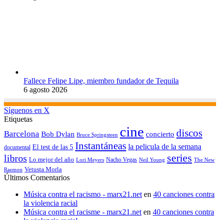
Fallece Felipe Lipe, miembro fundador de Tequila
6 agosto 2026
Síguenos en X
Etiquetas
cine
discos
Barcelona
concierto
Bob Dylan
Bruce Springsteen
Instantáneas
la pelicula de la semana
El test de las 5
documental
series
libros
Lo mejor del año
Nacho Vegas
Lori Meyers
Neil Young
The New
Vetusta Morla
Raemon
Últimos Comentarios
Música contra el racismo - marx21.net
en
40 canciones contra
la violencia racial
Música contra el racisme - marx21.net
en
40 canciones contra