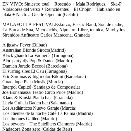
EN VIVO: Siniestro total + Rosendo + Mala Rodríguez + Ska-P +
Violadores del verso + Reincidentes + El Chojin + Hablando en
plata + Nach… Getafe Open air (Getafe)
MALAFOLLÁ FESTIVALEskorzo, Elastic Band, Son de nadie,
La Barca de Sua, Microjachis, Alpujarra Libre, tennica, Mavi y los
Sirenidos Anfiteatro Carlos Maracena, Granada
A jigsaw Fever (Bilbao)
Australian Blonde Siroco(Madrid)
Black ghandi La Vaquería (Tarragona)
Bloc party djs Pop & Dance (Madrid)
Damien Jurado Becool (Barcelona)
El surfing sires El Cau (Tarragona)
Eric Sardinas & big motor Bikini (Barcelona)
Guadalupe Plata Musik (Murcia)
Interpol Capitol (Santiago de Compostela)
Joe Bonamassa Teatro Circo Price (Madrid)
Klaus & Kinski Planta baja (Granada)
Linda Guilala Baden bar (Salamanca)
Los Asdlánticos Nuevo Garaje (Murcia)
Los clientes de la noche Café La Palma (Madrid)
Los limones Galileo (Madrid)
Los peyotes + The Satelliters Clamores (Madrid)
Nadadora Zona zero (Caldas de Reis)