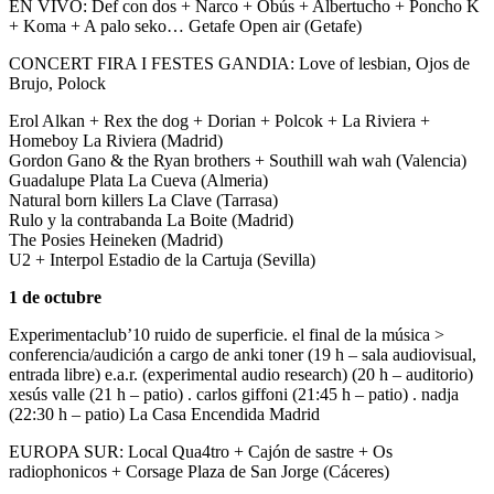
EN VIVO: Def con dos + Narco + Obús + Albertucho + Poncho K
+ Koma + A palo seko… Getafe Open air (Getafe)
CONCERT FIRA I FESTES GANDIA: Love of lesbian, Ojos de
Brujo, Polock
Erol Alkan + Rex the dog + Dorian + Polcok + La Riviera +
Homeboy La Riviera (Madrid)
Gordon Gano & the Ryan brothers + Southill wah wah (Valencia)
Guadalupe Plata La Cueva (Almeria)
Natural born killers La Clave (Tarrasa)
Rulo y la contrabanda La Boite (Madrid)
The Posies Heineken (Madrid)
U2 + Interpol Estadio de la Cartuja (Sevilla)
1 de octubre
Experimentaclub’10 ruido de superficie. el final de la música >
conferencia/audición a cargo de anki toner (19 h – sala audiovisual,
entrada libre) e.a.r. (experimental audio research) (20 h – auditorio)
xesús valle (21 h – patio) . carlos giffoni (21:45 h – patio) . nadja
(22:30 h – patio) La Casa Encendida Madrid
EUROPA SUR: Local Qua4tro + Cajón de sastre + Os
radiophonicos + Corsage Plaza de San Jorge (Cáceres)