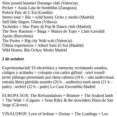
Nine pound hammer Durango club (Valencia)
Pecker + Ayala Lata de bombillas (Zaragoza)
Polock Parc de L’Est (Gandía)
Stereo total + Bla + wild honey Ocho y medio (Madrid)
Stiff little fingers Tótem (Villava)
Tachenko + bloc Party dj Pop & Dance club (Madrid)
The New Raemon + Maga + Manos de Topo + Lluis Gavaldá
Apolo (Barcelona)
The Posies + Big city Wah wah (Valencia)
Última experiencia + Albert Sans El Sol (Madrid)
Wild Honey, Bla Ochoy Medio Madrid
2 de octubre
Experimentaclub’10 electrónica y memoria: revisitando sonidos,
códigos y actitudes > coloquio con carlos giffoni · oriol rossell ·
javier piñango presentado por elena cabrera (19 h – sala audiovisual,
entrada libre) ghédalia tazartès (20 h – auditorio) tarek atoui (21 h –
patio) . seefeel (22 h – patio) La Casa Encendida Madrid
EUROPA SUR: The Refoundations + Briatore + The Soaked lamb
+ The Wish + A jigsaw + Sean Riley & the slowriders Plaza de San
Jorge (Cáceres)
VINALOPOP: Love of lesbian + Dorian + The Leadings + Los