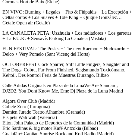
Coronas Hort de Baix (Elche)
EN VIVO: Burning + Ilegales + Fito & Fitipaldis + La Excepción +
Celtas cortos + Los Suaves + Tote King + Quique González…
Getafe Open air (Getafe)
LA CANALETA PETA: Uzzhuaïa + Los radiadores + Los garretas
+ La F.U.K. + Sensavís Parking La Canaleta (Mislata)
FUN FESTIVAL: The Posies + The new Raemon + Nudozurdo +
Delco + Very Pomelo (Sant Vicenç del Horts)
OCTOBERFEST Cock Sparrer, Stiff Little Fingers, Slaughter and
The Dogs, Cobra, Far From Finished, Segismundo Toxicómano,
Keltoi!, Des-kontrol Feria de Muestras Durango, Bilbao
Calle Adidas Originals en Plaza de la LunaWe Are Standard,
DJ2D2, You Dont Know Me, Eme Dj Plaza de la Luna Madrid
Algora Over Club (Madrid)
Cohete Zero (Tarragona)
Damien Jurado Teatro Alhambra (Granada)
Els pets Wah wah (Valencia)
Elton John Palacio de Deportes de la Comunidad (Madrid)
Eric Sardinas & big motor Kafé Antzokia (Bilbao)
Guatafán+ Capitán Sunrise Rock and Roll Radio (Madrid)