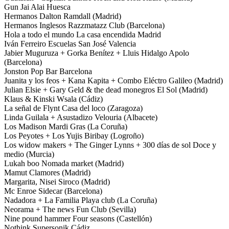
Gun Jai Alai Huesca
Hermanos Dalton Ramdall (Madrid)
Hermanos Inglesos Razzmatazz Club (Barcelona)
Hola a todo el mundo La casa encendida Madrid
Iván Ferreiro Escuelas San José Valencia
Jabier Muguruza + Gorka Benítez + Lluis Hidalgo Apolo
(Barcelona)
Jonston Pop Bar Barcelona
Juanita y los feos + Kana Kapita + Combo Eléctro Galileo (Madrid)
Julian Elsie + Gary Geld & the dead monegros El Sol (Madrid)
Klaus & Kinski Wsala (Cádiz)
La señal de Flynt Casa del loco (Zaragoza)
Linda Guilala + Asustadizo Velouria (Albacete)
Los Madison Mardi Gras (La Coruña)
Los Peyotes + Los Yujis Biribay (Logroño)
Los widow makers + The Ginger Lynns + 300 días de sol Doce y
medio (Murcia)
Lukah boo Nomada market (Madrid)
Mamut Clamores (Madrid)
Margarita, Nisei Siroco (Madrid)
Mc Enroe Sidecar (Barcelona)
Nadadora + La Familia Playa club (La Coruña)
Neorama + The news Fun Club (Sevilla)
Nine pound hammer Four seasons (Castellón)
Nothink Supersonik Cádiz