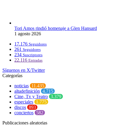
Tori Amos rindió homenaje a Glen Hansard
1 agosto 2026
17.176
Seguidores
261
Seguidores
234
Suscriptores
22.116
Entradas
Síguenos en X/Twitter
Categorías
noticias
11.435
altadefinición
4.715
Cine, Tv y Teatro
3.379
especiales
1.775
discos
893
conciertos
582
Publicaciones aleatorias