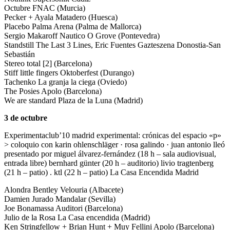
Octubre FNAC (Murcia)
Pecker + Ayala Matadero (Huesca)
Placebo Palma Arena (Palma de Mallorca)
Sergio Makaroff Nautico O Grove (Pontevedra)
Standstill The Last 3 Lines, Eric Fuentes Gazteszena Donostia-San
Sebastián
Stereo total [2] (Barcelona)
Stiff little fingers Oktoberfest (Durango)
Tachenko La granja la ciega (Oviedo)
The Posies Apolo (Barcelona)
We are standard Plaza de la Luna (Madrid)
3 de octubre
Experimentaclub’10 madrid experimental: crónicas del espacio «p»
> coloquio con karin ohlenschläger · rosa galindo · juan antonio lleó
presentado por miguel álvarez-fernández (18 h – sala audiovisual,
entrada libre) bernhard günter (20 h – auditorio) livio tragtenberg
(21 h – patio) . ktl (22 h – patio) La Casa Encendida Madrid
Alondra Bentley Velouria (Albacete)
Damien Jurado Mandalar (Sevilla)
Joe Bonamassa Auditori (Barcelona)
Julio de la Rosa La Casa encendida (Madrid)
Ken Stringfellow + Brian Hunt + Muy Fellini Apolo (Barcelona)