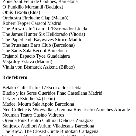
Zone Sant Feliu de Codines, Barcelona
O’Funkillo Mercantil (Badajoz)
Obús Texola (Elda)
Orchestra Fireluche Clap (Mataró)
Robert Tepper Caracol Madrid
The Brew Cafe Teatre, L’Escorxador Lleida
The James Hunter Six Helldorado (Vitoria)
The Paperhead, Baywaves Siroco Madrid
The Prussians Barts Club (Barcelona)
The Saurs Sala Becool Barcelona
Trajano! Espacio Tyce Guadalajara
Vega Joy Eslava (Madrid)
Vinila von Bismarck Azkena (Bilbao)
8 de febrero
Belako Cafe Teatre, L’Escorxador Lleida
Eladio y los Seres Queridos Fnac Castellana Madrid
Letz zep Estudio 54 (León)
Madee, Mourn Sala Apolo Barcelona
Ned Collette & Wirewalker, Gemma Ray Teatro Arniches Alicante
Neuman Teatro Casino Vidreres
Orenda Fink Centro Cultural Delicias Zaragoza
Sanjosex Auditori Atrium Viladecans Barcelona
The Brew, The Closed Circle Budokan Cartagena