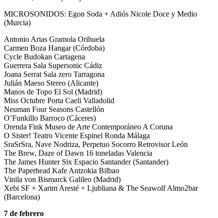
MICROSONIDOS: Egon Soda + Adiós Nicole Doce y Medio
(Murcia)
Antonio Arias Gramola Orihuela
Carmen Boza Hangar (Córdoba)
Cycle Budokan Cartagena
Guerrera Sala Supersonic Cádiz
Joana Serrat Sala zero Tarragona
Julián Maeso Stereo (Alicante)
Manos de Topo El Sol (Madrid)
Miss Octubre Porta Caeli Valladolid
Neuman Four Seasons Castellón
O’Funkillo Barroco (Cáceres)
Orenda Fink Museo de Arte Contemporáneo A Coruna
O Sister! Teatro Vicente Espinel Ronda Málaga
SraSrSra, Nave Nodriza, Perpetuo Socorro Retrovisor León
The Brew, Daze of Dawn 16 toneladas Valencia
The James Hunter Six Espacio Santander (Santander)
The Paperhead Kafe Antzokia Bilbao
Vinila von Bismarck Galileo (Madrid)
Xebi SF + Xarim Aresté + Ljubliana & The Seawolf Almo2bar
(Barcelona)
7 de febrero