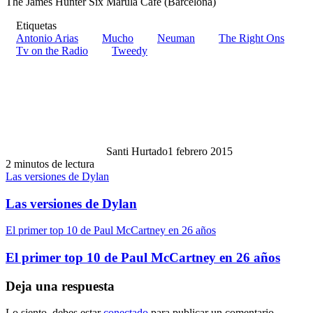
The James Hunter Six Marula Café (Barcelona)
Etiquetas
Antonio Arias
Mucho
Neuman
The Right Ons
Tv on the Radio
Tweedy
Santi Hurtado
1 febrero 2015
2 minutos de lectura
Las versiones de Dylan
Las versiones de Dylan
El primer top 10 de Paul McCartney en 26 años
El primer top 10 de Paul McCartney en 26 años
Deja una respuesta
Lo siento, debes estar
conectado
para publicar un comentario.