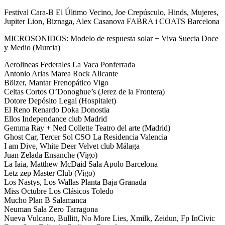
Festival Cara-B El Último Vecino, Joe Crepúsculo, Hinds, Mujeres,
Jupiter Lion, Biznaga, Alex Casanova FABRA i COATS Barcelona
MICROSONIDOS: Modelo de respuesta solar + Viva Suecia Doce
y Medio (Murcia)
Aerolineas Federales La Vaca Ponferrada
Antonio Arias Marea Rock Alicante
Bölzer, Mantar Frenopático Vigo
Celtas Cortos O’Donoghue’s (Jerez de la Frontera)
Dotore Depósito Legal (Hospitalet)
El Reno Renardo Doka Donostia
Ellos Independance club Madrid
Gemma Ray + Ned Collette Teatro del arte (Madrid)
Ghost Car, Tercer Sol CSO La Residencia Valencia
I am Dive, White Deer Velvet club Málaga
Juan Zelada Ensanche (Vigo)
La Iaia, Matthew McDaid Sala Apolo Barcelona
Letz zep Master Club (Vigo)
Los Nastys, Los Wallas Planta Baja Granada
Miss Octubre Los Clásicos Toledo
Mucho Plan B Salamanca
Neuman Sala Zero Tarragona
Nueva Vulcano, Bullitt, No More Lies, Xmilk, Zeidun, Fp InCivic