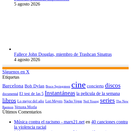
5 agosto 2026
Fallece John Douglas, miembro de Trashcan Sinatras
4 agosto 2026
Síguenos en X
Etiquetas
cine
discos
Barcelona
concierto
Bob Dylan
Bruce Springsteen
Instantáneas
la pelicula de la semana
El test de las 5
documental
series
libros
Lo mejor del año
Nacho Vegas
Lori Meyers
Neil Young
The New
Vetusta Morla
Raemon
Últimos Comentarios
Música contra el racismo - marx21.net
en
40 canciones contra
la violencia racial