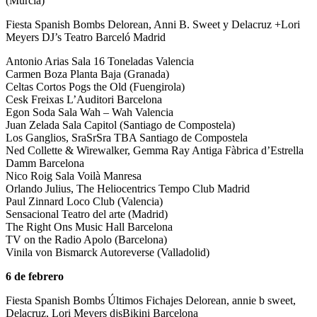
(Murcia)
Fiesta Spanish Bombs Delorean, Anni B. Sweet y Delacruz +Lori
Meyers DJ’s Teatro Barceló Madrid
Antonio Arias Sala 16 Toneladas Valencia
Carmen Boza Planta Baja (Granada)
Celtas Cortos Pogs the Old (Fuengirola)
Cesk Freixas L’Auditori Barcelona
Egon Soda Sala Wah – Wah Valencia
Juan Zelada Sala Capitol (Santiago de Compostela)
Los Ganglios, SraSrSra TBA Santiago de Compostela
Ned Collette & Wirewalker, Gemma Ray Antiga Fàbrica d’Estrella
Damm Barcelona
Nico Roig Sala Voilà Manresa
Orlando Julius, The Heliocentrics Tempo Club Madrid
Paul Zinnard Loco Club (Valencia)
Sensacional Teatro del arte (Madrid)
The Right Ons Music Hall Barcelona
TV on the Radio Apolo (Barcelona)
Vinila von Bismarck Autoreverse (Valladolid)
6 de febrero
Fiesta Spanish Bombs Últimos Fichajes Delorean, annie b sweet,
Delacruz, Lori Meyers djsBikini Barcelona