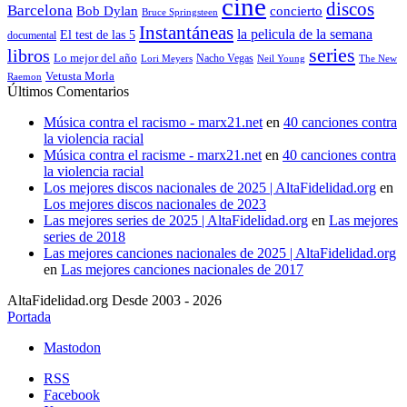
cine
discos
Barcelona
concierto
Bob Dylan
Bruce Springsteen
Instantáneas
la pelicula de la semana
El test de las 5
documental
series
libros
Lo mejor del año
Nacho Vegas
Lori Meyers
Neil Young
The New
Vetusta Morla
Raemon
Últimos Comentarios
Música contra el racismo - marx21.net
en
40 canciones contra
la violencia racial
Música contra el racisme - marx21.net
en
40 canciones contra
la violencia racial
Los mejores discos nacionales de 2025 | AltaFidelidad.org
en
Los mejores discos nacionales de 2023
Las mejores series de 2025 | AltaFidelidad.org
en
Las mejores
series de 2018
Las mejores canciones nacionales de 2025 | AltaFidelidad.org
en
Las mejores canciones nacionales de 2017
AltaFidelidad.org Desde 2003 - 2026
Portada
Mastodon
RSS
Facebook