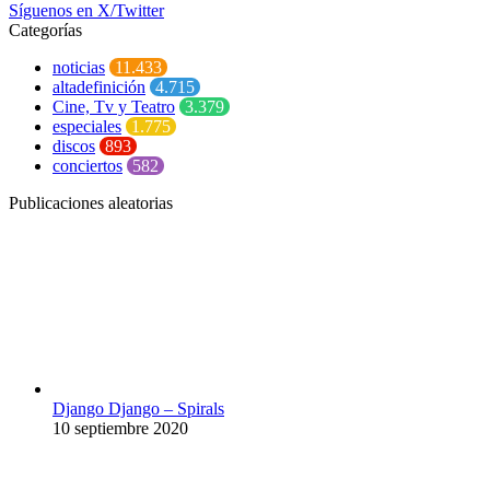
Síguenos en X/Twitter
Categorías
noticias
11.433
altadefinición
4.715
Cine, Tv y Teatro
3.379
especiales
1.775
discos
893
conciertos
582
Publicaciones aleatorias
Django Django – Spirals
10 septiembre 2020