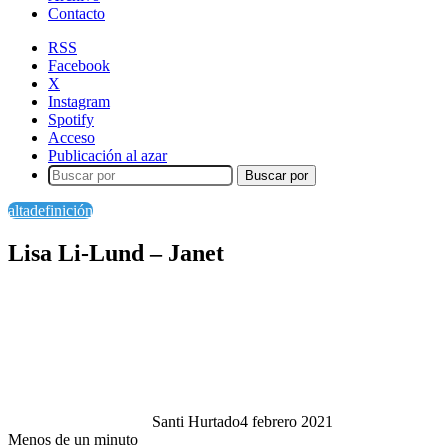
Contacto
RSS
Facebook
X
Instagram
Spotify
Acceso
Publicación al azar
Buscar por
altadefinición
Lisa Li-Lund – Janet
Santi Hurtado
4 febrero 2021
Menos de un minuto