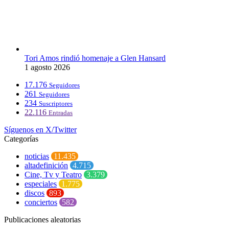
Tori Amos rindió homenaje a Glen Hansard
1 agosto 2026
17.176
Seguidores
261
Seguidores
234
Suscriptores
22.116
Entradas
Síguenos en X/Twitter
Categorías
noticias
11.435
altadefinición
4.715
Cine, Tv y Teatro
3.379
especiales
1.775
discos
893
conciertos
582
Publicaciones aleatorias