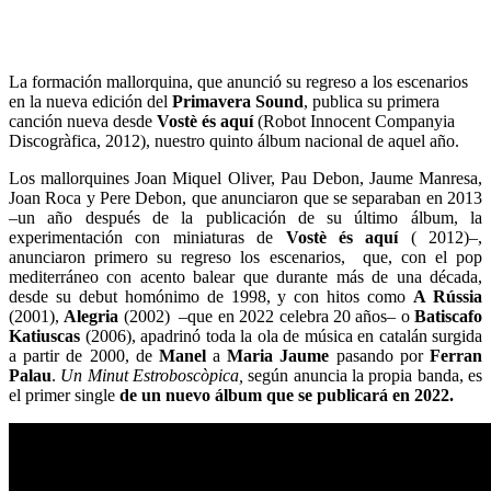
La formación mallorquina, que anunció su regreso a los escenarios
en la nueva edición del
Primavera Sound
, publica su primera
canción nueva desde
Vostè és aquí
(Robot Innocent Companyia
Discogràfica, 2012), nuestro quinto álbum nacional de aquel año.
Los mallorquines Joan Miquel Oliver, Pau Debon, Jaume Manresa,
Joan Roca y Pere Debon, que anunciaron que se separaban en 2013
–un año después de la publicación de su último álbum, la
experimentación con miniaturas de
Vostè és aquí
( 2012)–,
anunciaron primero su regreso los escenarios, que, con el pop
mediterráneo con acento balear que durante más de una década,
desde su debut homónimo de 1998, y con hitos como
A Rússia
(2001),
Alegria
(2002) –que en 2022 celebra 20 años– o
Batiscafo
Katiuscas
(2006), apadrinó toda la ola de música en catalán surgida
a partir de 2000, de
Manel
a
Maria Jaume
pasando por
Ferran
Palau
.
Un Minut Estroboscòpica,
según anuncia la propia banda,
es
el primer single
de un nuevo álbum que se publicará en 2022.