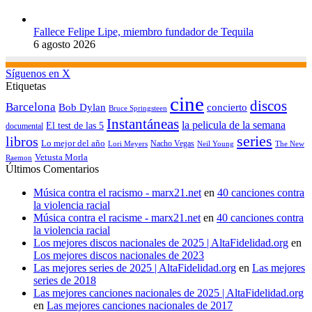
Fallece Felipe Lipe, miembro fundador de Tequila
6 agosto 2026
Síguenos en X
Etiquetas
cine
discos
Barcelona
concierto
Bob Dylan
Bruce Springsteen
Instantáneas
la pelicula de la semana
El test de las 5
documental
series
libros
Lo mejor del año
Nacho Vegas
Lori Meyers
Neil Young
The New
Vetusta Morla
Raemon
Últimos Comentarios
Música contra el racismo - marx21.net
en
40 canciones contra
la violencia racial
Música contra el racisme - marx21.net
en
40 canciones contra
la violencia racial
Los mejores discos nacionales de 2025 | AltaFidelidad.org
en
Los mejores discos nacionales de 2023
Las mejores series de 2025 | AltaFidelidad.org
en
Las mejores
series de 2018
Las mejores canciones nacionales de 2025 | AltaFidelidad.org
en
Las mejores canciones nacionales de 2017