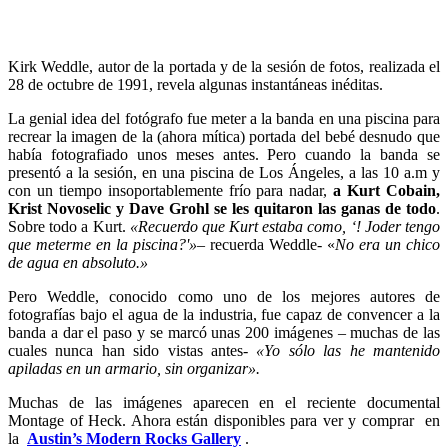
Kirk Weddle, autor de la portada y de la sesión de fotos, realizada el
28 de octubre de 1991, revela algunas instantáneas inéditas.
La genial idea del fotógrafo fue meter a la banda en una piscina para
recrear la imagen de la (ahora mítica) portada del bebé desnudo que
había fotografiado unos meses antes. Pero cuando la banda se
presentó a la sesión, en una piscina de Los Ángeles, a las 10 a.m y
con un tiempo insoportablemente frío para nadar,
a Kurt Cobain,
Krist Novoselic y Dave Grohl se les quitaron las ganas de todo
.
Sobre todo a Kurt.
«Recuerdo que Kurt estaba como, ‘! Joder tengo
que meterme en la piscina?'»
– recuerda Weddle- «
No era un chico
de agua en absoluto.»
Pero Weddle, conocido como uno de los mejores autores de
fotografías bajo el agua de la industria, fue capaz de convencer a la
banda a dar el paso y se marcó unas 200 imágenes – muchas de las
cuales nunca han sido vistas antes-
«Yo sólo las he mantenido
apiladas en un armario, sin organizar».
Muchas de las imágenes aparecen en el reciente documental
Montage of Heck. Ahora están disponibles para ver y comprar en
la
Austin’s Modern Rocks Gallery
.