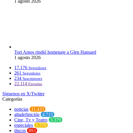
1 agosto 2026
Tori Amos rindió homenaje a Glen Hansard
1 agosto 2026
17.176
Seguidores
261
Seguidores
234
Suscriptores
22.114
Entradas
Síguenos en X/Twitter
Categorías
noticias
11.433
altadefinición
4.715
Cine, Tv y Teatro
3.379
especiales
1.775
discos
893