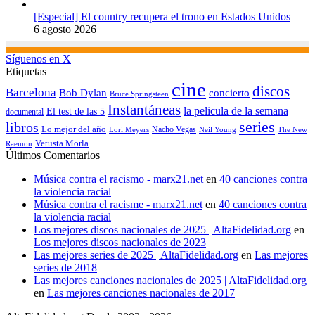
[Especial] El country recupera el trono en Estados Unidos
6 agosto 2026
Síguenos en X
Etiquetas
cine
discos
Barcelona
concierto
Bob Dylan
Bruce Springsteen
Instantáneas
la pelicula de la semana
El test de las 5
documental
series
libros
Lo mejor del año
Nacho Vegas
Lori Meyers
Neil Young
The New
Vetusta Morla
Raemon
Últimos Comentarios
Música contra el racismo - marx21.net
en
40 canciones contra
la violencia racial
Música contra el racisme - marx21.net
en
40 canciones contra
la violencia racial
Los mejores discos nacionales de 2025 | AltaFidelidad.org
en
Los mejores discos nacionales de 2023
Las mejores series de 2025 | AltaFidelidad.org
en
Las mejores
series de 2018
Las mejores canciones nacionales de 2025 | AltaFidelidad.org
en
Las mejores canciones nacionales de 2017