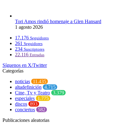
Tori Amos rindió homenaje a Glen Hansard
1 agosto 2026
17.176
Seguidores
261
Seguidores
234
Suscriptores
22.116
Entradas
Síguenos en X/Twitter
Categorías
noticias
11.435
altadefinición
4.715
Cine, Tv y Teatro
3.379
especiales
1.775
discos
893
conciertos
582
Publicaciones aleatorias