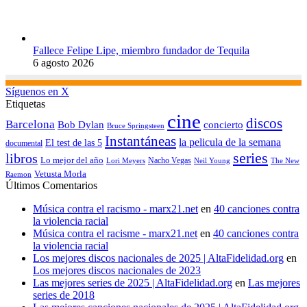
Fallece Felipe Lipe, miembro fundador de Tequila
6 agosto 2026
Síguenos en X
Etiquetas
cine
discos
Barcelona
concierto
Bob Dylan
Bruce Springsteen
Instantáneas
la pelicula de la semana
El test de las 5
documental
series
libros
Lo mejor del año
Nacho Vegas
Lori Meyers
Neil Young
The New
Vetusta Morla
Raemon
Últimos Comentarios
Música contra el racismo - marx21.net
en
40 canciones contra
la violencia racial
Música contra el racisme - marx21.net
en
40 canciones contra
la violencia racial
Los mejores discos nacionales de 2025 | AltaFidelidad.org
en
Los mejores discos nacionales de 2023
Las mejores series de 2025 | AltaFidelidad.org
en
Las mejores
series de 2018