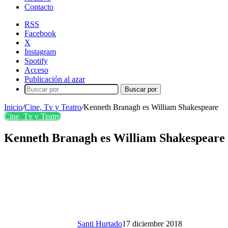
Contacto
RSS
Facebook
X
Instagram
Spotify
Acceso
Publicación al azar
Buscar por
Inicio
/
Cine, Tv y Teatro
/
Kenneth Branagh es William Shakespeare
Cine, Tv y Teatro
Kenneth Branagh es William Shakespeare
Santi Hurtado
17 diciembre 2018