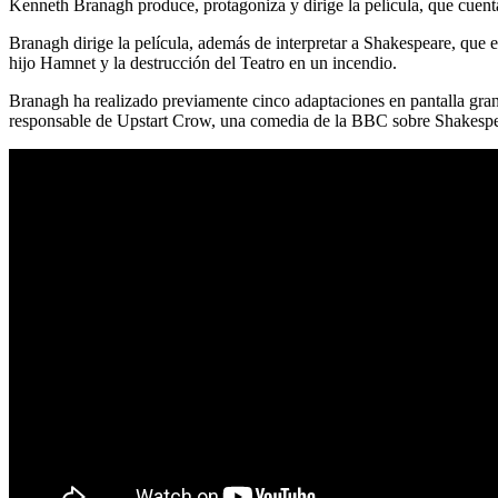
Kenneth Branagh produce, protagoniza y dirige la película, que cuent
Branagh dirige la película, además de interpretar a Shakespeare, que e
hijo Hamnet y la destrucción del Teatro en un incendio.
Branagh ha realizado previamente cinco adaptaciones en pantalla gra
responsable de Upstart Crow, una comedia de la BBC sobre Shakespe