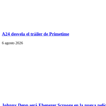
A24 desvela el tráiler de Primetime
6 agosto 2026
Johnny Depp será Ebenezer Scrooge en la nueva pelí