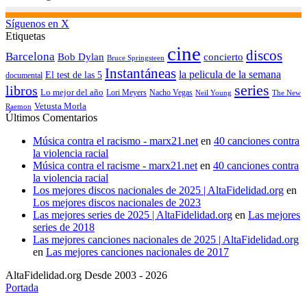
Síguenos en X
Etiquetas
cine
discos
Barcelona
concierto
Bob Dylan
Bruce Springsteen
Instantáneas
la pelicula de la semana
El test de las 5
documental
series
libros
Lo mejor del año
Nacho Vegas
Lori Meyers
Neil Young
The New
Vetusta Morla
Raemon
Últimos Comentarios
Música contra el racismo - marx21.net
en
40 canciones contra
la violencia racial
Música contra el racisme - marx21.net
en
40 canciones contra
la violencia racial
Los mejores discos nacionales de 2025 | AltaFidelidad.org
en
Los mejores discos nacionales de 2023
Las mejores series de 2025 | AltaFidelidad.org
en
Las mejores
series de 2018
Las mejores canciones nacionales de 2025 | AltaFidelidad.org
en
Las mejores canciones nacionales de 2017
AltaFidelidad.org Desde 2003 - 2026
Portada