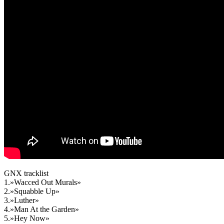
GNX tracklist
1.»Wacced Out Murals»
2.»Squabble Up»
3.»Luther»
4.»Man At the Garden»
5.»Hey Now»