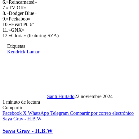
6.»Reincarnated»
7.»TV Off»
8.»Dodger Blue»
9.»Peekaboo»
10.»Heart Pt. 6″
11.»GNX»
12.»Gloria» (featuring SZA)
Etiquetas
Kendrick Lamar
Santi Hurtado
22 noviembre 2024
1 minuto de lectura
Compartir
Facebook
X
WhatsApp
Telegram
Compartir por correo electrónico
Saya Gray - H.B.W
Saya Gray - H.B.W