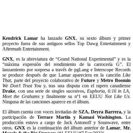
Kendrick Lamar
ha lanzado
GNX
, su sexto álbum y primer
proyecto fuera de sus antiguos sellos Top Dawg Entertainment y
Aftermath Entertainment.
GNX
, es la abreviatura de “Grand National Experimental” y es la
“máxima expresión del rendimiento de la carrocería G”. El
lanzamiento por sorpresa a través de pgLang e Interscope Records
se produce después de que Lamar apareciera en la canción
Like
That
, parte del proyecto colaborativo de
Future
y
Metro Boomin
We Don’t Trust You
y, tras una disputa con el rapero canadiense
Drake
, con una serie de singles sucesivos,
Euphoria, 6:16 in LA,
Meet the Grahams
y finalmente su nº1 en EEUU
Not Like Us.
Ninguna de las canciones aparece en el álbum.
El álbum cuenta con voces invitadas de
SZA, Deyra Barrera,
y la
participación de
Terrace Martin y Kamasi Washington.
La
producción estuvo a cargo de Jack Antonoff y Sounwave, entre
otros.
GNX
es la continuación del álbum anterior de
Lamar
,
Mr.