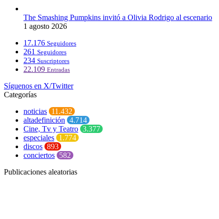
The Smashing Pumpkins invitó a Olivia Rodrigo al escenario
1 agosto 2026
17.176
Seguidores
261
Seguidores
234
Suscriptores
22.109
Entradas
Síguenos en X/Twitter
Categorías
noticias
11.432
altadefinición
4.714
Cine, Tv y Teatro
3.377
especiales
1.774
discos
893
conciertos
582
Publicaciones aleatorias