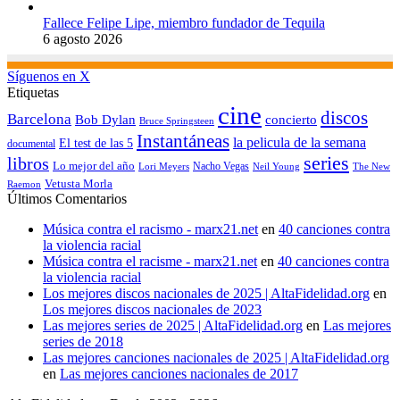
Fallece Felipe Lipe, miembro fundador de Tequila
6 agosto 2026
Síguenos en X
Etiquetas
cine
discos
Barcelona
concierto
Bob Dylan
Bruce Springsteen
Instantáneas
la pelicula de la semana
El test de las 5
documental
series
libros
Lo mejor del año
Nacho Vegas
Lori Meyers
Neil Young
The New
Vetusta Morla
Raemon
Últimos Comentarios
Música contra el racismo - marx21.net
en
40 canciones contra
la violencia racial
Música contra el racisme - marx21.net
en
40 canciones contra
la violencia racial
Los mejores discos nacionales de 2025 | AltaFidelidad.org
en
Los mejores discos nacionales de 2023
Las mejores series de 2025 | AltaFidelidad.org
en
Las mejores
series de 2018
Las mejores canciones nacionales de 2025 | AltaFidelidad.org
en
Las mejores canciones nacionales de 2017