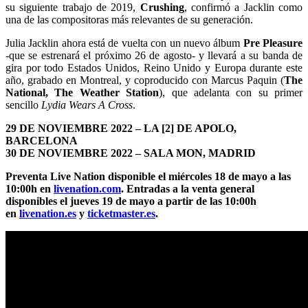
su siguiente trabajo de 2019,
Crushing
, confirmó a Jacklin como
una de las compositoras más relevantes de su generación.
Julia Jacklin ahora está de vuelta con un nuevo álbum
Pre Pleasure
-que se estrenará el próximo 26 de agosto- y llevará a su banda de
gira por todo Estados Unidos, Reino Unido y Europa durante este
año, grabado en Montreal, y coproducido con Marcus Paquin (
The
National, The Weather Station
), que adelanta con su primer
sencillo
Lydia Wears A Cross
.
29 DE NOVIEMBRE 2022 – LA [2] DE APOLO,
BARCELONA
30 DE NOVIEMBRE 2022 – SALA MON, MADRID
Preventa Live Nation disponible el miércoles 18 de mayo a las
10:00h en
livenation.com
. Entradas a la venta general
disponibles el jueves 19 de mayo a partir de las 10:00h
en
livenation.es
y
ticketmaster.es
.