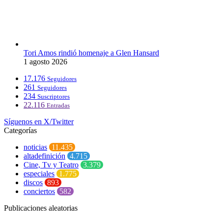
Tori Amos rindió homenaje a Glen Hansard
1 agosto 2026
17.176
Seguidores
261
Seguidores
234
Suscriptores
22.116
Entradas
Síguenos en X/Twitter
Categorías
noticias
11.435
altadefinición
4.715
Cine, Tv y Teatro
3.379
especiales
1.775
discos
893
conciertos
582
Publicaciones aleatorias