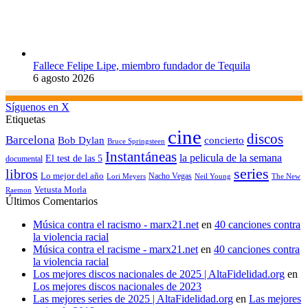
Fallece Felipe Lipe, miembro fundador de Tequila
6 agosto 2026
Síguenos en X
Etiquetas
cine
discos
Barcelona
concierto
Bob Dylan
Bruce Springsteen
Instantáneas
la pelicula de la semana
El test de las 5
documental
series
libros
Lo mejor del año
Nacho Vegas
Lori Meyers
Neil Young
The New
Vetusta Morla
Raemon
Últimos Comentarios
Música contra el racismo - marx21.net
en
40 canciones contra
la violencia racial
Música contra el racisme - marx21.net
en
40 canciones contra
la violencia racial
Los mejores discos nacionales de 2025 | AltaFidelidad.org
en
Los mejores discos nacionales de 2023
Las mejores series de 2025 | AltaFidelidad.org
en
Las mejores