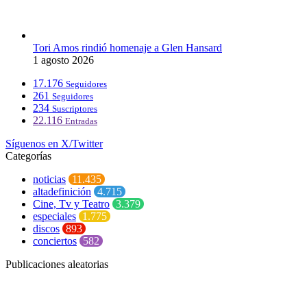
Tori Amos rindió homenaje a Glen Hansard
1 agosto 2026
17.176
Seguidores
261
Seguidores
234
Suscriptores
22.116
Entradas
Síguenos en X/Twitter
Categorías
noticias
11.435
altadefinición
4.715
Cine, Tv y Teatro
3.379
especiales
1.775
discos
893
conciertos
582
Publicaciones aleatorias