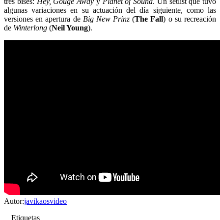
tres bises:
Hey, Gouge Away
y
Planet of Sound
. Un setlist que tuvo
algunas variaciones en su actuación del día siguiente, como las
versiones en apertura de
Big New Prinz
(
The Fall
) o su recreación
de
Winterlong
(
Neil Young
).
Autor:
javikaosvideo
Etiquetas