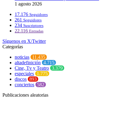
1 agosto 2026
17.176
Seguidores
261
Seguidores
234
Suscriptores
22.116
Entradas
Síguenos en X/Twitter
Categorías
noticias
11.435
altadefinición
4.715
Cine, Tv y Teatro
3.379
especiales
1.775
discos
893
conciertos
582
Publicaciones aleatorias