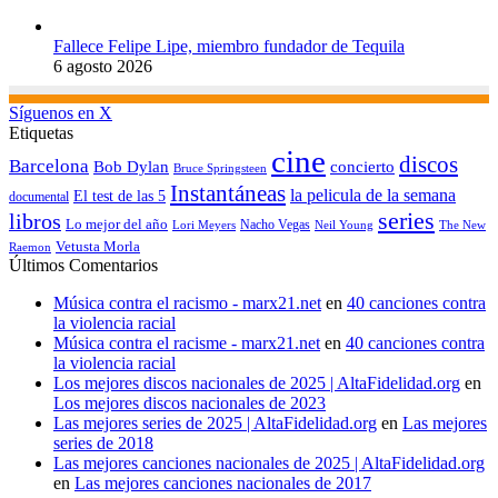
Fallece Felipe Lipe, miembro fundador de Tequila
6 agosto 2026
Síguenos en X
Etiquetas
cine
discos
Barcelona
concierto
Bob Dylan
Bruce Springsteen
Instantáneas
la pelicula de la semana
El test de las 5
documental
series
libros
Lo mejor del año
Nacho Vegas
Lori Meyers
Neil Young
The New
Vetusta Morla
Raemon
Últimos Comentarios
Música contra el racismo - marx21.net
en
40 canciones contra
la violencia racial
Música contra el racisme - marx21.net
en
40 canciones contra
la violencia racial
Los mejores discos nacionales de 2025 | AltaFidelidad.org
en
Los mejores discos nacionales de 2023
Las mejores series de 2025 | AltaFidelidad.org
en
Las mejores
series de 2018
Las mejores canciones nacionales de 2025 | AltaFidelidad.org
en
Las mejores canciones nacionales de 2017