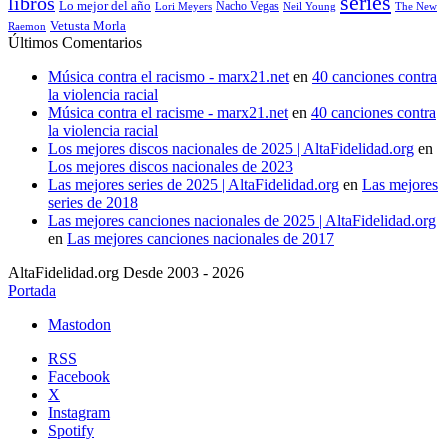
series
libros
Lo mejor del año
Nacho Vegas
Lori Meyers
Neil Young
The New
Vetusta Morla
Raemon
Últimos Comentarios
Música contra el racismo - marx21.net
en
40 canciones contra
la violencia racial
Música contra el racisme - marx21.net
en
40 canciones contra
la violencia racial
Los mejores discos nacionales de 2025 | AltaFidelidad.org
en
Los mejores discos nacionales de 2023
Las mejores series de 2025 | AltaFidelidad.org
en
Las mejores
series de 2018
Las mejores canciones nacionales de 2025 | AltaFidelidad.org
en
Las mejores canciones nacionales de 2017
AltaFidelidad.org Desde 2003 - 2026
Portada
Mastodon
RSS
Facebook
X
Instagram
Spotify