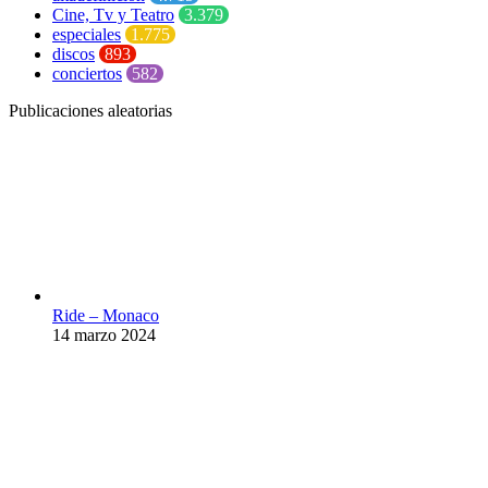
Cine, Tv y Teatro
3.379
especiales
1.775
discos
893
conciertos
582
Publicaciones aleatorias
Ride – Monaco
14 marzo 2024