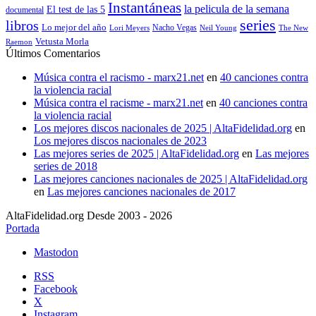
Instantáneas
la pelicula de la semana
El test de las 5
documental
series
libros
Lo mejor del año
Nacho Vegas
Lori Meyers
Neil Young
The New
Vetusta Morla
Raemon
Últimos Comentarios
Música contra el racismo - marx21.net
en
40 canciones contra
la violencia racial
Música contra el racisme - marx21.net
en
40 canciones contra
la violencia racial
Los mejores discos nacionales de 2025 | AltaFidelidad.org
en
Los mejores discos nacionales de 2023
Las mejores series de 2025 | AltaFidelidad.org
en
Las mejores
series de 2018
Las mejores canciones nacionales de 2025 | AltaFidelidad.org
en
Las mejores canciones nacionales de 2017
AltaFidelidad.org Desde 2003 - 2026
Portada
Mastodon
RSS
Facebook
X
Instagram