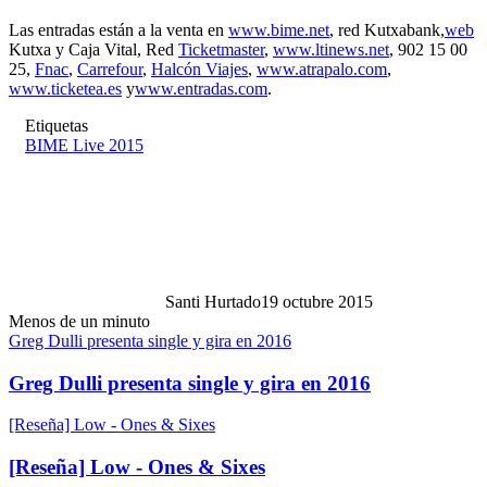
Las entradas están a la venta en
www.bime.net
, red Kutxabank,
web
Kutxa y Caja Vital, Red
Ticketmaster
,
www.ltinews.net
, 902 15 00
25,
Fnac
,
Carrefour
,
Halcón Viajes
,
www.atrapalo.com
,
www.ticketea.es
y
www.entradas.com
.
Etiquetas
BIME Live 2015
Santi Hurtado
19 octubre 2015
Menos de un minuto
Greg Dulli presenta single y gira en 2016
Greg Dulli presenta single y gira en 2016
[Reseña] Low - Ones & Sixes
[Reseña] Low - Ones & Sixes