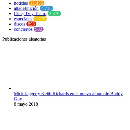
noticias
11.435
altadefinición
4.715
Cine, Tv y Teatro
3.379
especiales
1.775
discos
893
conciertos
582
Publicaciones aleatorias
Mick Jagger y Keith Richards en el nuevo álbum de Buddy
Guy
8 mayo 2018