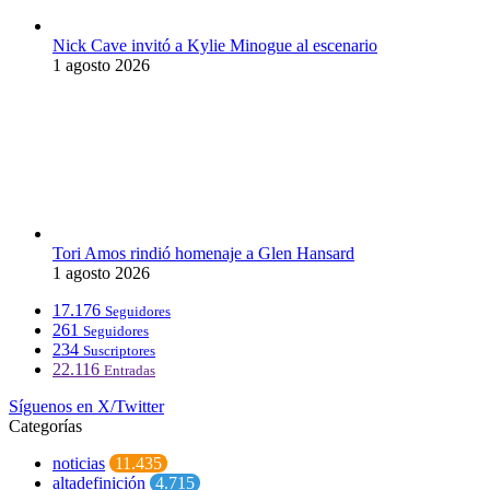
Nick Cave invitó a Kylie Minogue al escenario
1 agosto 2026
Tori Amos rindió homenaje a Glen Hansard
1 agosto 2026
17.176
Seguidores
261
Seguidores
234
Suscriptores
22.116
Entradas
Síguenos en X/Twitter
Categorías
noticias
11.435
altadefinición
4.715