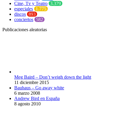
Cine, Tv y Teatro
3.379
especiales
1.775
discos
893
conciertos
582
Publicaciones aleatorias
Meg Baird – Don’t weigh down the light
11 diciembre 2015
Bauhaus – Go away white
6 marzo 2008
Andrew Bird en España
8 agosto 2010