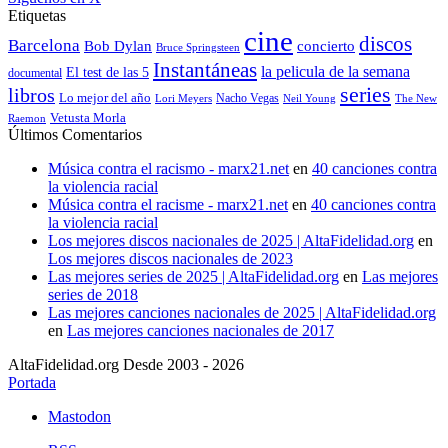
Etiquetas
cine
discos
Barcelona
concierto
Bob Dylan
Bruce Springsteen
Instantáneas
la pelicula de la semana
El test de las 5
documental
series
libros
Lo mejor del año
Nacho Vegas
Lori Meyers
Neil Young
The New
Vetusta Morla
Raemon
Últimos Comentarios
Música contra el racismo - marx21.net
en
40 canciones contra
la violencia racial
Música contra el racisme - marx21.net
en
40 canciones contra
la violencia racial
Los mejores discos nacionales de 2025 | AltaFidelidad.org
en
Los mejores discos nacionales de 2023
Las mejores series de 2025 | AltaFidelidad.org
en
Las mejores
series de 2018
Las mejores canciones nacionales de 2025 | AltaFidelidad.org
en
Las mejores canciones nacionales de 2017
AltaFidelidad.org Desde 2003 - 2026
Portada
Mastodon