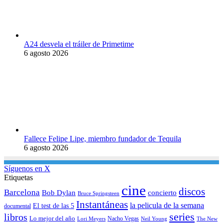
A24 desvela el tráiler de Primetime
6 agosto 2026
Fallece Felipe Lipe, miembro fundador de Tequila
6 agosto 2026
Síguenos en X
Etiquetas
cine
discos
Barcelona
concierto
Bob Dylan
Bruce Springsteen
Instantáneas
la pelicula de la semana
El test de las 5
documental
series
libros
Lo mejor del año
Nacho Vegas
Lori Meyers
Neil Young
The New