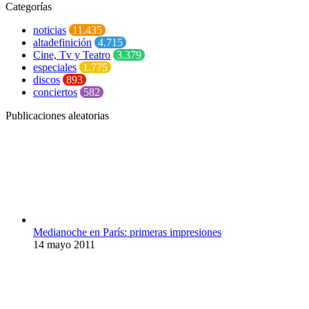
Categorías
noticias
11.435
altadefinición
4.715
Cine, Tv y Teatro
3.379
especiales
1.775
discos
893
conciertos
582
Publicaciones aleatorias
Medianoche en París: primeras impresiones
14 mayo 2011