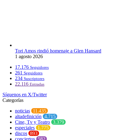
Tori Amos rindió homenaje a Glen Hansard
1 agosto 2026
17.176
Seguidores
261
Seguidores
234
Suscriptores
22.116
Entradas
Síguenos en X/Twitter
Categorías
noticias
11.435
altadefinición
4.715
Cine, Tv y Teatro
3.379
especiales
1.775
discos
893
conciertos
582