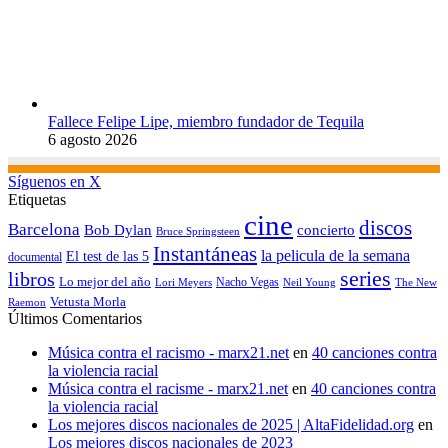
Fallece Felipe Lipe, miembro fundador de Tequila
6 agosto 2026
Síguenos en X
Etiquetas
cine
discos
Barcelona
concierto
Bob Dylan
Bruce Springsteen
Instantáneas
la pelicula de la semana
El test de las 5
documental
series
libros
Lo mejor del año
Nacho Vegas
Lori Meyers
Neil Young
The New
Vetusta Morla
Raemon
Últimos Comentarios
Música contra el racismo - marx21.net
en
40 canciones contra
la violencia racial
Música contra el racisme - marx21.net
en
40 canciones contra
la violencia racial
Los mejores discos nacionales de 2025 | AltaFidelidad.org
en
Los mejores discos nacionales de 2023