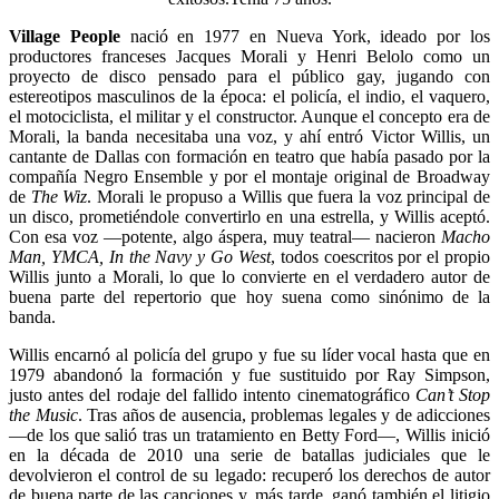
Village People
nació en 1977 en Nueva York, ideado por los
productores franceses Jacques Morali y Henri Belolo como un
proyecto de disco pensado para el público gay, jugando con
estereotipos masculinos de la época: el policía, el indio, el vaquero,
el motociclista, el militar y el constructor. Aunque el concepto era de
Morali, la banda necesitaba una voz, y ahí entró Victor Willis, un
cantante de Dallas con formación en teatro que había pasado por la
compañía Negro Ensemble y por el montaje original de Broadway
de
The Wiz
. Morali le propuso a Willis que fuera la voz principal de
un disco, prometiéndole convertirlo en una estrella, y Willis aceptó.
Con esa voz —potente, algo áspera, muy teatral— nacieron
Macho
Man, YMCA, In the Navy y Go West
, todos coescritos por el propio
Willis junto a Morali, lo que lo convierte en el verdadero autor de
buena parte del repertorio que hoy suena como sinónimo de la
banda.
Willis encarnó al policía del grupo y fue su líder vocal hasta que en
1979 abandonó la formación y fue sustituido por Ray Simpson,
justo antes del rodaje del fallido intento cinematográfico
Can’t Stop
the Music
. Tras años de ausencia, problemas legales y de adicciones
—de los que salió tras un tratamiento en Betty Ford—, Willis inició
en la década de 2010 una serie de batallas judiciales que le
devolvieron el control de su legado: recuperó los derechos de autor
de buena parte de las canciones y, más tarde, ganó también el litigio