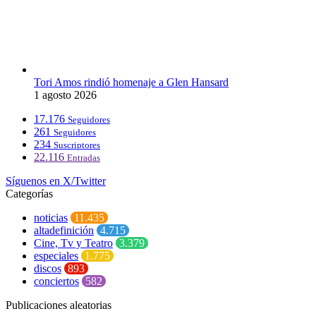
Tori Amos rindió homenaje a Glen Hansard
1 agosto 2026
17.176
Seguidores
261
Seguidores
234
Suscriptores
22.116
Entradas
Síguenos en X/Twitter
Categorías
noticias
11.435
altadefinición
4.715
Cine, Tv y Teatro
3.379
especiales
1.775
discos
893
conciertos
582
Publicaciones aleatorias