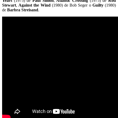
Years
(1975) de
Paul Simon
,
Atlantic Crossing
(1975) de
Rod
Stewart
,
Against the Wind
(1980) de Bob Seger o
Guilty
(1980)
de
Barbra Streisand
.