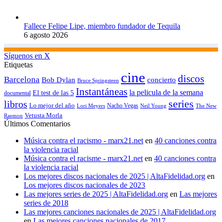
Fallece Felipe Lipe, miembro fundador de Tequila
6 agosto 2026
Síguenos en X
Etiquetas
cine
discos
Barcelona
concierto
Bob Dylan
Bruce Springsteen
Instantáneas
la pelicula de la semana
El test de las 5
documental
series
libros
Lo mejor del año
Nacho Vegas
Lori Meyers
Neil Young
The New
Vetusta Morla
Raemon
Últimos Comentarios
Música contra el racismo - marx21.net
en
40 canciones contra
la violencia racial
Música contra el racisme - marx21.net
en
40 canciones contra
la violencia racial
Los mejores discos nacionales de 2025 | AltaFidelidad.org
en
Los mejores discos nacionales de 2023
Las mejores series de 2025 | AltaFidelidad.org
en
Las mejores
series de 2018
Las mejores canciones nacionales de 2025 | AltaFidelidad.org
en
Las mejores canciones nacionales de 2017