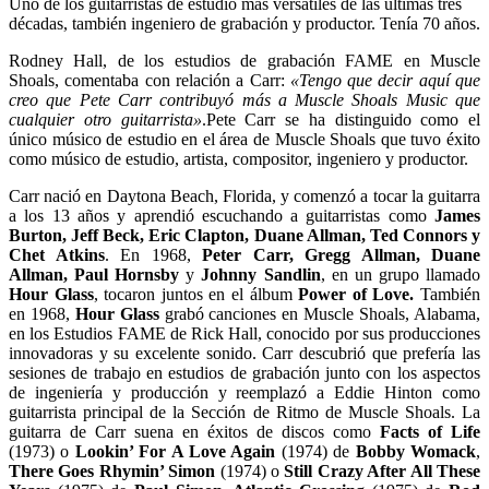
Uno de los guitarristas de estudio más versátiles de las últimas tres
décadas, también ingeniero de grabación y productor. Tenía 70 años.
Rodney Hall, de los estudios de grabación FAME en Muscle
Shoals, comentaba con relación a Carr:
«Tengo que decir aquí que
creo que Pete Carr contribuyó más a Muscle Shoals Music que
cualquier otro guitarrista»
.Pete Carr se ha distinguido como el
único músico de estudio en el área de Muscle Shoals que tuvo éxito
como músico de estudio, artista, compositor, ingeniero y productor.
Carr nació en Daytona Beach, Florida, y comenzó a tocar la guitarra
a los 13 años y aprendió escuchando a guitarristas como
James
Burton, Jeff Beck, Eric Clapton, Duane Allman, Ted Connors y
Chet Atkins
. En 1968,
Peter Carr, Gregg Allman, Duane
Allman, Paul Hornsby
y
Johnny Sandlin
, en un grupo llamado
Hour Glass
, tocaron juntos en el álbum
Power of Love.
También
en 1968,
Hour Glass
grabó canciones en Muscle Shoals, Alabama,
en los Estudios FAME de Rick Hall, conocido por sus producciones
innovadoras y su excelente sonido. Carr descubrió que prefería las
sesiones de trabajo en estudios de grabación junto con los aspectos
de ingeniería y producción y reemplazó a Eddie Hinton como
guitarrista principal de la Sección de Ritmo de Muscle Shoals. La
guitarra de Carr suena en éxitos de discos como
Facts of Life
(1973) o
Lookin’ For A Love Again
(1974) de
Bobby Womack
,
There Goes Rhymin’ Simon
(1974) o
Still Crazy After All These