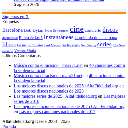
6 agosto 2026
Síguenos en X
Etiquetas
cine
discos
Barcelona
concierto
Bob Dylan
Bruce Springsteen
Instantáneas
la pelicula de la semana
El test de las 5
documental
series
libros
Lo mejor del año
Nacho Vegas
Lori Meyers
Neil Young
The New
Vetusta Morla
Raemon
Últimos Comentarios
Música contra el racismo - marx21.net
en
40 canciones contra
la violencia racial
Música contra el racisme - marx21.net
en
40 canciones contra
la violencia racial
Los mejores discos nacionales de 2025 | AltaFidelidad.org
en
Los mejores discos nacionales de 2023
Las mejores series de 2025 | AltaFidelidad.org
en
Las mejores
series de 2018
Las mejores canciones nacionales de 2025 | AltaFidelidad.org
en
Las mejores canciones nacionales de 2017
AltaFidelidad.org Desde 2003 - 2026
Portada