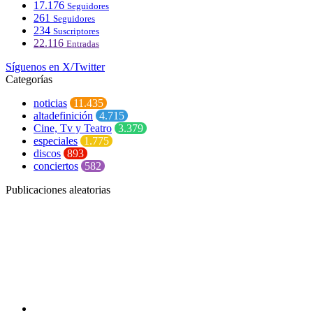
17.176
Seguidores
261
Seguidores
234
Suscriptores
22.116
Entradas
Síguenos en X/Twitter
Categorías
noticias
11.435
altadefinición
4.715
Cine, Tv y Teatro
3.379
especiales
1.775
discos
893
conciertos
582
Publicaciones aleatorias