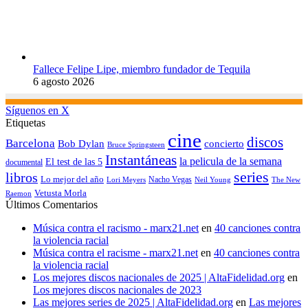
Fallece Felipe Lipe, miembro fundador de Tequila
6 agosto 2026
Síguenos en X
Etiquetas
cine
discos
Barcelona
concierto
Bob Dylan
Bruce Springsteen
Instantáneas
la pelicula de la semana
El test de las 5
documental
series
libros
Lo mejor del año
Nacho Vegas
Lori Meyers
Neil Young
The New
Vetusta Morla
Raemon
Últimos Comentarios
Música contra el racismo - marx21.net
en
40 canciones contra
la violencia racial
Música contra el racisme - marx21.net
en
40 canciones contra
la violencia racial
Los mejores discos nacionales de 2025 | AltaFidelidad.org
en
Los mejores discos nacionales de 2023
Las mejores series de 2025 | AltaFidelidad.org
en
Las mejores