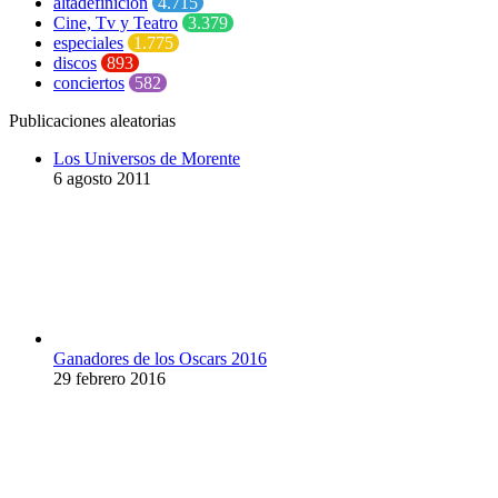
altadefinición
4.715
Cine, Tv y Teatro
3.379
especiales
1.775
discos
893
conciertos
582
Publicaciones aleatorias
Los Universos de Morente
6 agosto 2011
Ganadores de los Oscars 2016
29 febrero 2016