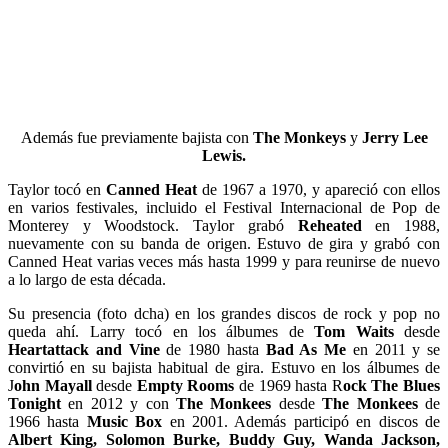
Además fue previamente bajista con
The Monkeys
y
Jerry Lee
Lewis.
Taylor tocó en
Canned Heat
de 1967 a 1970, y apareció con ellos
en varios festivales, incluido el Festival Internacional de Pop de
Monterey y Woodstock. Taylor grabó
Reheated
en 1988,
nuevamente con su banda de origen. Estuvo de gira y grabó con
Canned Heat varias veces más hasta 1999 y para reunirse de nuevo
a lo largo de esta década.
Su presencia (foto dcha) en los grandes discos de rock y pop no
queda ahí. Larry tocó en los álbumes de
Tom Waits
desde
Heartattack and Vine
de 1980 hasta
Bad As Me
en 2011 y se
convirtió en su bajista habitual de gira. Estuvo en los álbumes de
J
ohn Mayall
desde
Empty Rooms
de 1969 hasta R
ock The Blues
Tonight
en 2012 y con
The Monkees
desde
The Monkees
de
1966 hasta
Music Box
en 2001. Además participó en discos de
Albert King, Solomon Burke, Buddy Guy, Wanda Jackson,