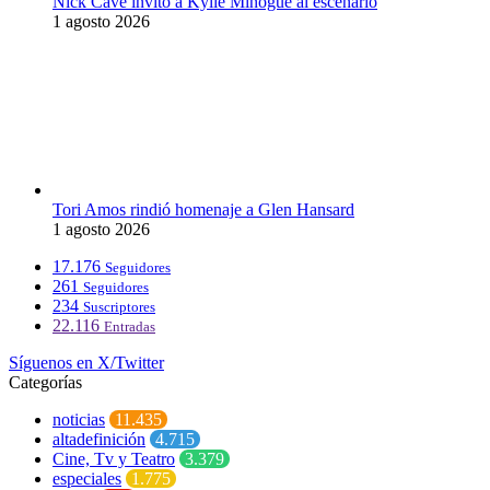
Nick Cave invitó a Kylie Minogue al escenario
1 agosto 2026
Tori Amos rindió homenaje a Glen Hansard
1 agosto 2026
17.176
Seguidores
261
Seguidores
234
Suscriptores
22.116
Entradas
Síguenos en X/Twitter
Categorías
noticias
11.435
altadefinición
4.715
Cine, Tv y Teatro
3.379
especiales
1.775