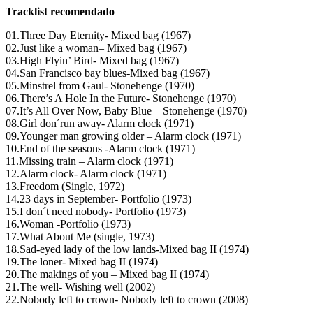
Tracklist recomendado
01.Three Day Eternity- Mixed bag (1967)
02.Just like a woman– Mixed bag (1967)
03.High Flyin’ Bird- Mixed bag (1967)
04.San Francisco bay blues-Mixed bag (1967)
05.Minstrel from Gaul- Stonehenge (1970)
06.There’s A Hole In the Future- Stonehenge (1970)
07.It’s All Over Now, Baby Blue – Stonehenge (1970)
08.Girl don´run away- Alarm clock (1971)
09.Younger man growing older – Alarm clock (1971)
10.End of the seasons -Alarm clock (1971)
11.Missing train – Alarm clock (1971)
12.Alarm clock- Alarm clock (1971)
13.Freedom (Single, 1972)
14.23 days in September- Portfolio (1973)
15.I don´t need nobody- Portfolio (1973)
16.Woman -Portfolio (1973)
17.What About Me (single, 1973)
18.Sad-eyed lady of the low lands-Mixed bag II (1974)
19.The loner- Mixed bag II (1974)
20.The makings of you – Mixed bag II (1974)
21.The well- Wishing well (2002)
22.Nobody left to crown- Nobody left to crown (2008)