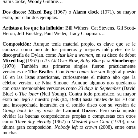
Sam Cooke, Woody Guthrie…
Dos discos:
Mixed Bag
(1967) o
Alarm clock
(1971), su mayor
éxito, por citar dos ejemplos.
Artistas a los que ha influído:
Bill Withers, Cat Stevens, Gil Scott-
Heron, Jeff Buckley, Paul Weller, Tracy Chapman…
Composición:
Aunque tenía material propio, es clave que se le
conozca como uno de los primeros y mejores intérpretes de la
discografía de Dylan, como
Just like a woman,
en su disco de debut
Mixed bag
(1967) o
It’s All Over Now, Baby Blue
para
Stonehenge
(1970). También sus primeros singles fueron prácticamente
versiones de
The Beatles
. Con
Here comes the sun
llegó al puesto
16 en las listas americanas, curiosamente el mismo año que la
célebre versión de Nina Simone. Aunque algunos nos quedamos
con otras memorables versiones como
23 days in September
(David
Blue) o
The loner
(Neil Young). Contra todo pronóstico, su mayor
éxito no llegó a nuestro país (#4, 1980) hasta finales de los 70 con
una insospechada incursión en el sonido disco con su versión de
Going back to my roots
de
Lamont Dozier
. Pero sería injusto
olvidar las buenas composiciones propias o compuestas con otros
como
Three day eternity
(1967) o
Minstrel from Gaul
(1970), o su
última gran composición,
Nobody left to crown
(2008), entre otras
muchas.