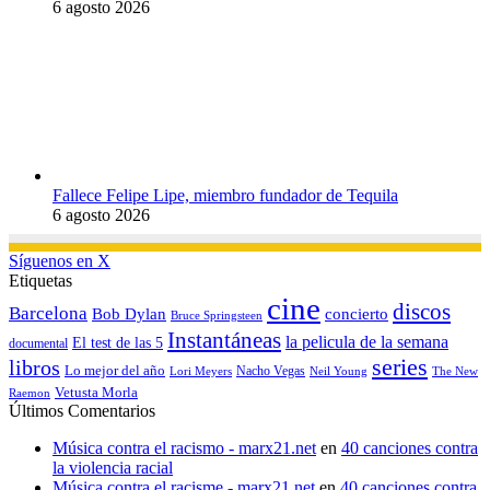
6 agosto 2026
Fallece Felipe Lipe, miembro fundador de Tequila
6 agosto 2026
Síguenos en X
Etiquetas
cine
discos
Barcelona
concierto
Bob Dylan
Bruce Springsteen
Instantáneas
la pelicula de la semana
El test de las 5
documental
series
libros
Lo mejor del año
Nacho Vegas
Lori Meyers
Neil Young
The New
Vetusta Morla
Raemon
Últimos Comentarios
Música contra el racismo - marx21.net
en
40 canciones contra
la violencia racial
Música contra el racisme - marx21.net
en
40 canciones contra