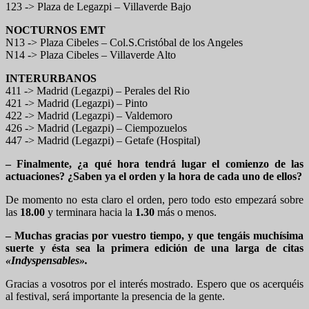
123 -> Plaza de Legazpi – Villaverde Bajo
NOCTURNOS EMT
N13 -> Plaza Cibeles – Col.S.Cristóbal de los Angeles
N14 -> Plaza Cibeles – Villaverde Alto
INTERURBANOS
411 -> Madrid (Legazpi) – Perales del Rio
421 -> Madrid (Legazpi) – Pinto
422 -> Madrid (Legazpi) – Valdemoro
426 -> Madrid (Legazpi) – Ciempozuelos
447 -> Madrid (Legazpi) – Getafe (Hospital)
– Finalmente, ¿a qué hora tendrá lugar el comienzo de las
actuaciones? ¿Saben ya el orden y la hora de cada uno de ellos?
De momento no esta claro el orden, pero todo esto empezará sobre
las
18.00
y terminara hacia la
1.30
más o menos.
– Muchas gracias por vuestro tiempo, y que tengáis muchísima
suerte y ésta sea la primera edición de una larga de citas
«Indyspensables».
Gracias a vosotros por el interés mostrado. Espero que os acerquéis
al festival, será importante la presencia de la gente.