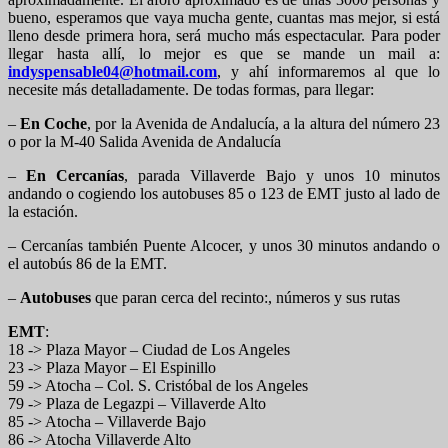
bueno, esperamos que vaya mucha gente, cuantas mas mejor, si está
lleno desde primera hora, será mucho más espectacular. Para poder
llegar hasta allí, lo mejor es que se mande un mail a:
indyspensable04@hotmail.com
, y ahí informaremos al que lo
necesite más detalladamente. De todas formas, para llegar:
–
En Coche
, por la Avenida de Andalucía, a la altura del número 23
o por la M-40 Salida Avenida de Andalucía
–
En Cercanías
, parada Villaverde Bajo y unos 10 minutos
andando o cogiendo los autobuses 85 o 123 de EMT justo al lado de
la estación.
– Cercanías también Puente Alcocer, y unos 30 minutos andando o
el autobús 86 de la EMT.
–
Autobuses
que paran cerca del recinto:, números y sus rutas
EMT
:
18 -> Plaza Mayor – Ciudad de Los Angeles
23 -> Plaza Mayor – El Espinillo
59 -> Atocha – Col. S. Cristóbal de los Angeles
79 -> Plaza de Legazpi – Villaverde Alto
85 -> Atocha – Villaverde Bajo
86 -> Atocha Villaverde Alto