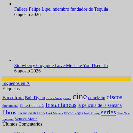
Fallece Felipe Lipe, miembro fundador de Tequila
6 agosto 2026
Strawberry Guy pide Love Me Like You Used To
6 agosto 2026
Síguenos en X
Etiquetas
cine
discos
Barcelona
concierto
Bob Dylan
Bruce Springsteen
Instantáneas
la pelicula de la semana
El test de las 5
documental
series
libros
Lo mejor del año
Nacho Vegas
Lori Meyers
Neil Young
The New
Vetusta Morla
Raemon
Últimos Comentarios