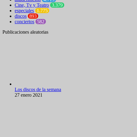
Cine, Tv y Teatro
3.379
especiales
1.775
discos
893
conciertos
582
Publicaciones aleatorias
Los discos de la semana
27 enero 2021