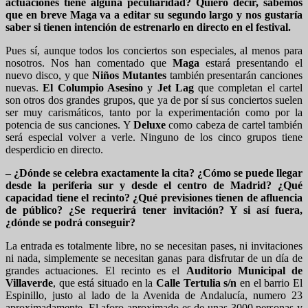
actuaciones tiene alguna peculiaridad? Quiero decir, sabemos
que en breve Maga va a editar su segundo largo y nos gustaría
saber si tienen intención de estrenarlo en directo en el festival.
Pues sí, aunque todos los conciertos son especiales, al menos para
nosotros. Nos han comentado que
Maga
estará presentando el
nuevo disco, y que
Niños Mutantes
también presentarán canciones
nuevas.
El Columpio Asesino
y
Jet Lag
que completan el cartel
son otros dos grandes grupos, que ya de por sí sus conciertos suelen
ser muy carismáticos, tanto por la experimentación como por la
potencia de sus canciones. Y
Deluxe
como cabeza de cartel también
será especial volver a verle. Ninguno de los cinco grupos tiene
desperdicio en directo.
– ¿Dónde se celebra exactamente la cita? ¿Cómo se puede llegar
desde la periferia sur y desde el centro de Madrid? ¿Qué
capacidad tiene el recinto? ¿Qué previsiones tienen de afluencia
de público? ¿Se requerirá tener invitación? Y si así fuera,
¿dónde se podrá conseguir?
La entrada es totalmente libre, no se necesitan pases, ni invitaciones
ni nada, simplemente se necesitan ganas para disfrutar de un día de
grandes actuaciones. El recinto es el
Auditorio Municipal de
Villaverde
, que está situado en la
Calle Tertulia s/n
en el barrio El
Espinillo, justo al lado de la Avenida de Andalucía, numero 23
aproximadamente. El aforo aproximado es de unas 3000 personas y