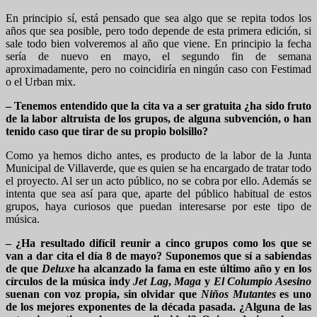
En principio sí, está pensado que sea algo que se repita todos los
años que sea posible, pero todo depende de esta primera edición, si
sale todo bien volveremos al año que viene. En principio la fecha
sería de nuevo en mayo, el segundo fin de semana
aproximadamente, pero no coincidiría en ningún caso con Festimad
o el Urban mix.
– Tenemos entendido que la cita va a ser gratuita ¿ha sido fruto
de la labor altruista de los grupos, de alguna subvención, o han
tenido caso que tirar de su propio bolsillo?
Como ya hemos dicho antes, es producto de la labor de la Junta
Municipal de Villaverde, que es quien se ha encargado de tratar todo
el proyecto. Al ser un acto público, no se cobra por ello. Además se
intenta que sea así para que, aparte del público habitual de estos
grupos, haya curiosos que puedan interesarse por este tipo de
música.
– ¿Ha resultado difícil reunir a cinco grupos como los que se
van a dar cita el día 8 de mayo? Suponemos que sí a sabiendas
de que
Deluxe
ha alcanzado la fama en este último año y en los
círculos de la música indy
Jet Lag
,
Maga
y
El Columpio Asesino
suenan con voz propia, sin olvidar que
Niños Mutantes
es uno
de los mejores exponentes de la década pasada. ¿Alguna de las