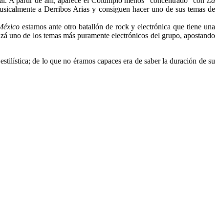
final. A partir de ahí, aparece el Columpio menos “concentrado” con
La
usicalmente a Derribos Arias y consiguen hacer uno de sus temas de
México
estamos ante otro batallón de rock y electrónica que tiene una
uizá uno de los temas más puramente electrónicos del grupo, apostando
tilística; de lo que no éramos capaces era de saber la duración de su