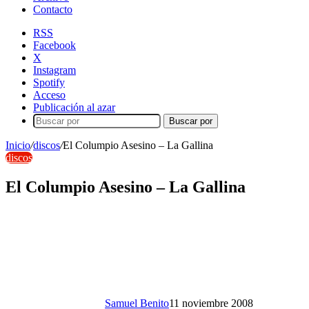
Contacto
RSS
Facebook
X
Instagram
Spotify
Acceso
Publicación al azar
Buscar por
Inicio
/
discos
/
El Columpio Asesino – La Gallina
discos
El Columpio Asesino – La Gallina
Samuel Benito
11 noviembre 2008