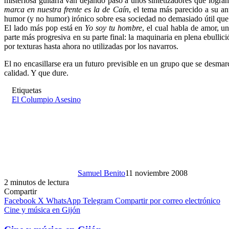
misteriosa guitarra van dejando paso a unos sintetizadores que logra
marca en nuestra frente es la de Caín
, el tema más parecido a su ant
humor (y no humor) irónico sobre esa sociedad no demasiado útil que 
El lado más pop está en
Yo soy tu hombre
, el cual habla de amor, u
parte más progresiva en su parte final: la maquinaria en plena ebullic
por texturas hasta ahora no utilizadas por los navarros.
El no encasillarse era un futuro previsible en un grupo que se desma
calidad. Y que dure.
Etiquetas
El Columpio Asesino
Samuel Benito
11 noviembre 2008
2 minutos de lectura
Compartir
Facebook
X
WhatsApp
Telegram
Compartir por correo electrónico
Cine y música en Gijón