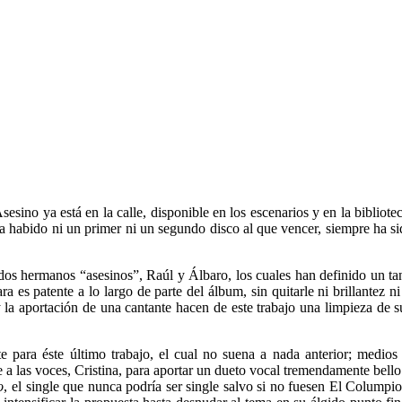
esino ya está en la calle, disponible en los escenarios y en la bibliote
 ha habido ni un primer ni un segundo disco al que vencer, siempre ha si
os hermanos “asesinos”, Raúl y Álbaro, los cuales han definido un tant
a es patente a lo largo de parte del álbum, sin quitarle ni brillantez n
 la aportación de una cantante hacen de este trabajo una limpieza de s
para éste último trabajo, el cual no suena a nada anterior; medios 
 a las voces, Cristina, para aportar un dueto vocal tremendamente bello y
o
, el single que nunca podría ser single salvo si no fuesen El Columpi