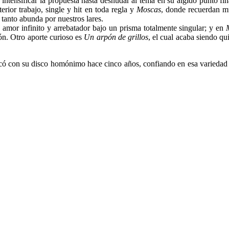
n intensificar la propuesta hasta desnudar al tema en su álgido punto 
erior trabajo, single y hit en toda regla y
Moscas
, donde recuerdan m
tanto abunda por nuestros lares.
n amor infinito y arrebatador bajo un prisma totalmente singular; y en
ión. Otro aporte curioso es
Un arpón de grillos
, el cual acaba siendo q
rcó con su disco homónimo hace cinco años, confiando en esa variedad es