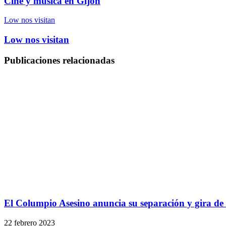
Cine y música en Gijón
Low nos visitan
Low nos visitan
Publicaciones relacionadas
El Columpio Asesino anuncia su separación y gira de
22 febrero 2023