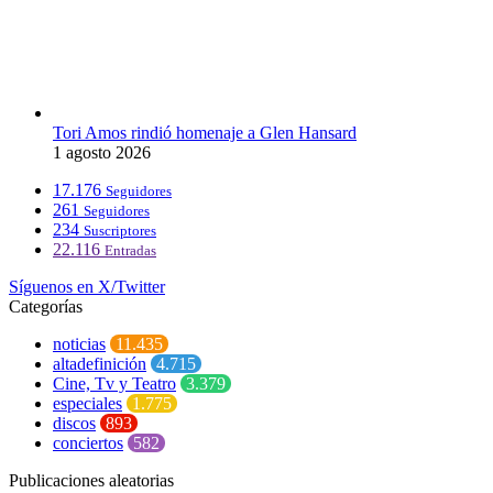
Tori Amos rindió homenaje a Glen Hansard
1 agosto 2026
17.176
Seguidores
261
Seguidores
234
Suscriptores
22.116
Entradas
Síguenos en X/Twitter
Categorías
noticias
11.435
altadefinición
4.715
Cine, Tv y Teatro
3.379
especiales
1.775
discos
893
conciertos
582
Publicaciones aleatorias