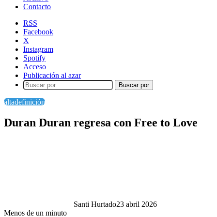
Contacto
RSS
Facebook
X
Instagram
Spotify
Acceso
Publicación al azar
Buscar por
altadefinición
Duran Duran regresa con Free to Love
Santi Hurtado
23 abril 2026
Menos de un minuto