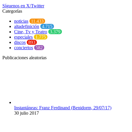
Síguenos en X/Twitter
Categorías
noticias
11.433
altadefinición
4.715
Cine, Tv y Teatro
3.379
especiales
1.775
discos
893
conciertos
582
Publicaciones aleatorias
Instantáneas: Franz Ferdinand (Benidorm, 29/07/17)
30 julio 2017