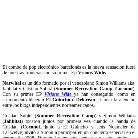
El combo de pop electrónico barcelonés es la nueva sensacion fuera
de nuestras fronteras con su primer Ep
Visions Wide.
Narwhal
es un dúo formado por el venezolano Simon Williams aka.
Jahbitat y Cristian Subirà (
Summer Recreation Camp
,
Coconot
).
Con su primer EP
Visions Wide
ya han conseguido, como en
su momento hicieran
El Guincho
o
Delorean
, llamar la atención
entre los blogs independientes norteamericanos.
Cristian Subirà (
Summer Recreation Camp
) y Simon Williams
(
Jahbitat
) tocaron juntos por primera vez cuando la banda de
Cristian (
Coconot
, junto a El Guincho y Jens Neumaier de
12Twelve) invitó a Simon a participar en un concierto especial en el
verano de 2008. Durante los ensayos para esa ocasión, ambos se