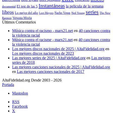
Instantáneas
la pelicula de la semana
El test de las 5
documental
series
libros
Lo mejor del año
Nacho Vegas
Lori Meyers
Neil Young
The New
Vetusta Morla
Raemon
Últimos Comentarios
Música contra el racismo - marx21.net
en
40 canciones contra
la violencia racial
Música contra el racisme - marx21.net
en
40 canciones contra
la violencia racial
Los mejores discos nacionales de 2025 | AltaFidelidad.org
en
Los mejores discos nacionales de 2023
Las mejores series de 2025 | AltaFidelidad.org
en
Las mejores
series de 2018
Las mejores canciones nacionales de 2025 | AltaFidelidad.org
en
Las mejores canciones nacionales de 2017
AltaFidelidad.org Desde 2003 - 2026
Portada
Mastodon
RSS
Facebook
X