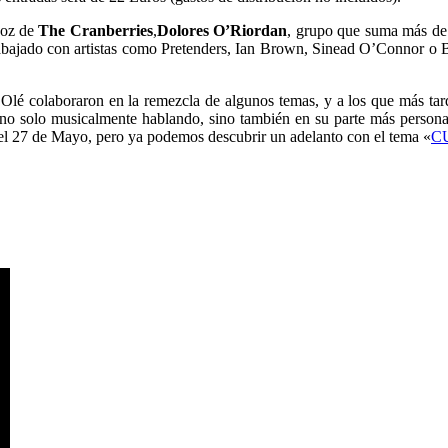
voz de
The Cranberries
,
Dolores O’Riordan
, grupo que suma más de
rabajado con artistas como Pretenders, Ian Brown, Sinead O’Connor o 
lé colaboraron en la remezcla de algunos temas, y a los que más tard
o solo musicalmente hablando, sino también en su parte más personal,
z el 27 de Mayo, pero ya podemos descubrir un adelanto con el tema «
C