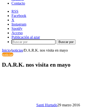
Contacto
RSS
Facebook
X
Instagram
Spotify
Acceso
Publicación al azar
Buscar por
Inicio
/
noticias
/
D.A.R.K. nos visita en mayo
noticias
D.A.R.K. nos visita en mayo
Santi Hurtado
29 marzo 2016