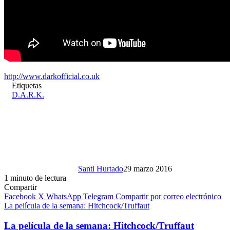
http://www.darkofficial.co.uk
Etiquetas
D.A.R.K.
Santi Hurtado
29 marzo 2016
1 minuto de lectura
Compartir
Facebook
X
WhatsApp
Telegram
Compartir por correo electrónico
La película de la semana: Hitchcock/Truffaut
La película de la semana: Hitchcock/Truffaut