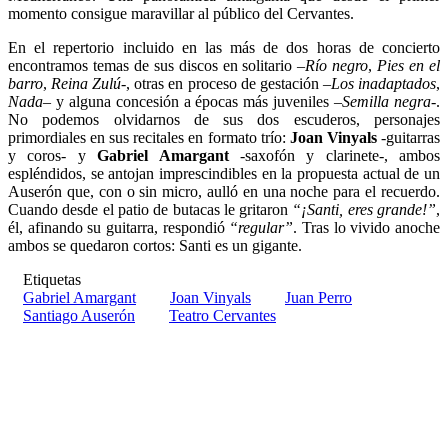
momento consigue maravillar al público del Cervantes.
En el repertorio incluido en las más de dos horas de concierto
encontramos temas de sus discos en solitario –
Río negro
,
Pies en el
barro
,
Reina Zulú
-, otras en proceso de gestación –
Los inadaptados
,
Nada
– y alguna concesión a épocas más juveniles –
Semilla negra
-.
No podemos olvidarnos de sus dos escuderos, personajes
primordiales en sus recitales en formato trío:
Joan Vinyals
-guitarras
y coros- y
Gabriel Amargant
-saxofón y clarinete-, ambos
espléndidos, se antojan imprescindibles en la propuesta actual de un
Auserón que, con o sin micro, aulló en una noche para el recuerdo.
Cuando desde el patio de butacas le gritaron
“¡Santi, eres grande!”
,
él, afinando su guitarra, respondió
“regular”
. Tras lo vivido anoche
ambos se quedaron cortos: Santi es un gigante.
Etiquetas
Gabriel Amargant
Joan Vinyals
Juan Perro
Santiago Auserón
Teatro Cervantes