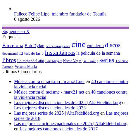
Fallece Felipe Lipe, miembro fundador de Tequila
6 agosto 2026
Síguenos en X
Etiquetas
cine
discos
Barcelona
concierto
Bob Dylan
Bruce Springsteen
Instantáneas
la pelicula de la semana
El test de las 5
documental
series
libros
Lo mejor del año
Nacho Vegas
Lori Meyers
Neil Young
The New
Vetusta Morla
Raemon
Últimos Comentarios
Música contra el racismo - marx21.net
en
40 canciones contra
la violencia racial
Música contra el racisme - marx21.net
en
40 canciones contra
la violencia racial
Los mejores discos nacionales de 2025 | AltaFidelidad.org
en
Los mejores discos nacionales de 2023
Las mejores series de 2025 | AltaFidelidad.org
en
Las mejores
series de 2018
Las mejores canciones nacionales de 2025 | AltaFidelidad.org
en
Las mejores canciones nacionales de 2017