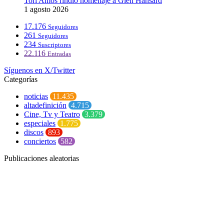
Tori Amos rindió homenaje a Glen Hansard
1 agosto 2026
17.176
Seguidores
261
Seguidores
234
Suscriptores
22.116
Entradas
Síguenos en X/Twitter
Categorías
noticias
11.435
altadefinición
4.715
Cine, Tv y Teatro
3.379
especiales
1.775
discos
893
conciertos
582
Publicaciones aleatorias