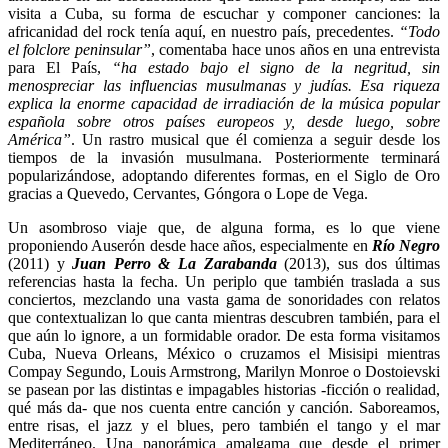
visita a Cuba, su forma de escuchar y componer canciones: la
africanidad del rock tenía aquí, en nuestro país, precedentes.
“Todo
el folclore peninsular”
, comentaba hace unos años en una entrevista
para El País,
“ha estado bajo el signo de la negritud, sin
menospreciar las influencias musulmanas y judías. Esa riqueza
explica la enorme capacidad de irradiación de la música popular
española sobre otros países europeos y, desde luego, sobre
América”
. Un rastro musical que él comienza a seguir desde los
tiempos de la invasión musulmana. Posteriormente terminará
popularizándose, adoptando diferentes formas, en el Siglo de Oro
gracias a Quevedo, Cervantes, Góngora o Lope de Vega.
Un asombroso viaje que, de alguna forma, es lo que viene
proponiendo Auserón desde hace años, especialmente en
Río Negro
(2011) y
Juan Perro & La Zarabanda
(2013), sus dos últimas
referencias hasta la fecha. Un periplo que también traslada a sus
conciertos, mezclando una vasta gama de sonoridades con relatos
que contextualizan lo que canta mientras descubren también, para el
que aún lo ignore, a un formidable orador. De esta forma visitamos
Cuba, Nueva Orleans, México o cruzamos el Misisipi mientras
Compay Segundo, Louis Armstrong, Marilyn Monroe o Dostoievski
se pasean por las distintas e impagables historias -ficción o realidad,
qué más da- que nos cuenta entre canción y canción. Saboreamos,
entre risas, el jazz y el blues, pero también el tango y el mar
Mediterráneo. Una panorámica amalgama que desde el primer