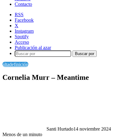
Contacto
RSS
Facebook
X
Instagram
Spotify
Acceso
Publicación al azar
Buscar por
altadefinición
Cornelia Murr – Meantime
Santi Hurtado
14 noviembre 2024
Menos de un minuto