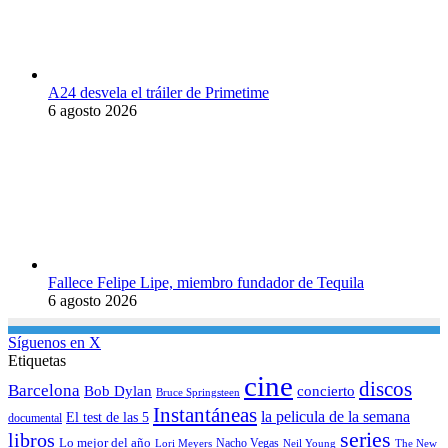
A24 desvela el tráiler de Primetime
6 agosto 2026
Fallece Felipe Lipe, miembro fundador de Tequila
6 agosto 2026
Síguenos en X
Etiquetas
cine
discos
Barcelona
concierto
Bob Dylan
Bruce Springsteen
Instantáneas
la pelicula de la semana
El test de las 5
documental
series
libros
Lo mejor del año
Nacho Vegas
Lori Meyers
Neil Young
The New