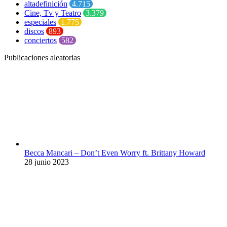
altadefinición
4.715
Cine, Tv y Teatro
3.379
especiales
1.775
discos
893
conciertos
582
Publicaciones aleatorias
Becca Mancari – Don’t Even Worry ft. Brittany Howard
28 junio 2023