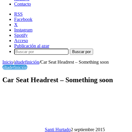
Contacto
RSS
Facebook
X
Instagram
Spotify
Acceso
Publicación al azar
Buscar por
Inicio
/
altadefinición
/
Car Seat Headrest – Something soon
altadefinición
Car Seat Headrest – Something soon
Santi Hurtado
2 septiembre 2015