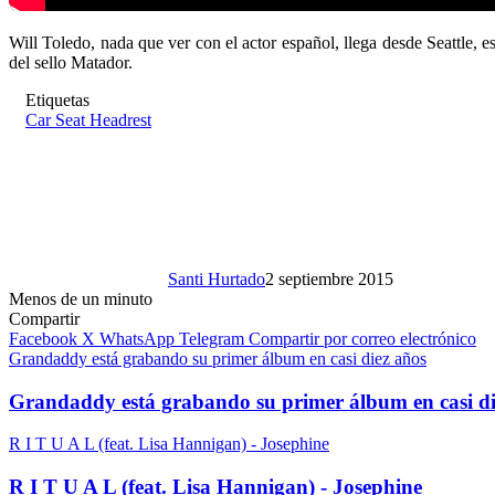
Will Toledo, nada que ver con el actor español, llega desde Seattle,
del sello Matador.
Etiquetas
Car Seat Headrest
Santi Hurtado
2 septiembre 2015
Menos de un minuto
Compartir
Facebook
X
WhatsApp
Telegram
Compartir por correo electrónico
Grandaddy está grabando su primer álbum en casi diez años
Grandaddy está grabando su primer álbum en casi di
R I T U A L (feat. Lisa Hannigan) - Josephine
R I T U A L (feat. Lisa Hannigan) - Josephine