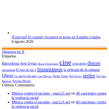
[Especial] El country recupera el trono en Estados Unidos
6 agosto 2026
Síguenos en X
Etiquetas
cine
discos
Barcelona
concierto
Bob Dylan
Bruce Springsteen
Instantáneas
la pelicula de la semana
El test de las 5
documental
series
libros
Lo mejor del año
Nacho Vegas
Lori Meyers
Neil Young
The New
Vetusta Morla
Raemon
Últimos Comentarios
Música contra el racismo - marx21.net
en
40 canciones contra
la violencia racial
Música contra el racisme - marx21.net
en
40 canciones contra
la violencia racial