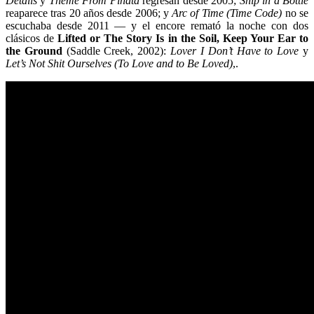
Details
y
Theme From Piñata
regresan desde 2005;
Ship in a Bottle
reaparece tras 20 años desde 2006; y
Arc of Time (Time Code)
no se
escuchaba desde 2011 — y el encore remató la noche con dos
clásicos de
Lifted or The Story Is in the Soil, Keep Your Ear to
the Ground
(Saddle Creek, 2002):
Lover I Don’t Have to Love
y
Let’s Not Shit Ourselves (To Love and to Be Loved)
,.