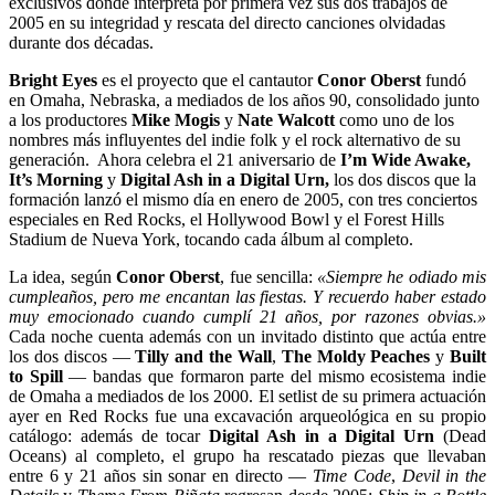
exclusivos donde interpreta por primera vez sus dos trabajos de
2005 en su integridad y rescata del directo canciones olvidadas
durante dos décadas.
Bright Eyes
es el proyecto que el cantautor
Conor Oberst
fundó
en Omaha, Nebraska, a mediados de los años 90, consolidado junto
a los productores
Mike Mogis
y
Nate Walcott
como uno de los
nombres más influyentes del indie folk y el rock alternativo de su
generación. Ahora celebra el 21 aniversario de
I’m Wide Awake,
It’s Morning
y
Digital Ash in a Digital Urn,
los dos discos que la
formación lanzó el mismo día en enero de 2005, con tres conciertos
especiales en Red Rocks, el Hollywood Bowl y el Forest Hills
Stadium de Nueva York, tocando cada álbum al completo.
La idea, según
Conor Oberst
, fue sencilla:
«Siempre he odiado mis
cumpleaños, pero me encantan las fiestas. Y recuerdo haber estado
muy emocionado cuando cumplí 21 años, por razones obvias.»
Cada noche cuenta además con un invitado distinto que actúa entre
los dos discos —
Tilly and the Wall
,
The Moldy Peaches
y
Built
to Spill
— bandas que formaron parte del mismo ecosistema indie
de Omaha a mediados de los 2000. El setlist de su primera actuación
ayer en Red Rocks fue una excavación arqueológica en su propio
catálogo: además de tocar
Digital Ash in a Digital Urn
(Dead
Oceans) al completo, el grupo ha rescatado piezas que llevaban
entre 6 y 21 años sin sonar en directo —
Time Code
,
Devil in the