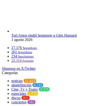
Tori Amos rindió homenaje a Glen Hansard
1 agosto 2026
17.176
Seguidores
261
Seguidores
234
Suscriptores
22.114
Entradas
Síguenos en X/Twitter
Categorías
noticias
11.433
altadefinición
4.715
Cine, Tv y Teatro
3.379
especiales
1.775
discos
893
conciertos
582