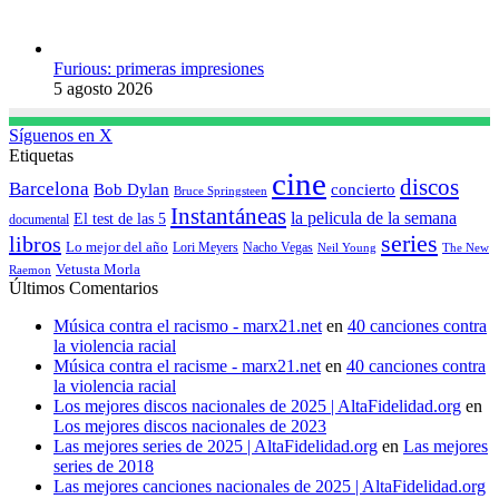
Furious: primeras impresiones
5 agosto 2026
Síguenos en X
Etiquetas
cine
discos
Barcelona
concierto
Bob Dylan
Bruce Springsteen
Instantáneas
la pelicula de la semana
El test de las 5
documental
series
libros
Lo mejor del año
Nacho Vegas
Lori Meyers
Neil Young
The New
Vetusta Morla
Raemon
Últimos Comentarios
Música contra el racismo - marx21.net
en
40 canciones contra
la violencia racial
Música contra el racisme - marx21.net
en
40 canciones contra
la violencia racial
Los mejores discos nacionales de 2025 | AltaFidelidad.org
en
Los mejores discos nacionales de 2023
Las mejores series de 2025 | AltaFidelidad.org
en
Las mejores
series de 2018
Las mejores canciones nacionales de 2025 | AltaFidelidad.org