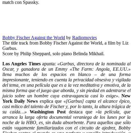
match con Spassky.
Bobby Fischer Against the World
by
Radiomovies
The title track from Bobby Fischer Against the World, a film by Liz
Garbus.
Score by Philip Sheppard, solo piano Belinda Mikhail.
Los Angeles Times
apunta:
«Garbus, directora de la nominada al
Oscar, y ganadora de un Emmy «The Farm: Angola, EE.UU.»
llena muchos de los espacios en blanco – de una forma
impresionante, teniendo en cuenta la privacidad obsesiva y vigilada
del tema, en una película que es a la vez meditativa y emotiva, de la
misma forma que el juego que aborda, y sin piedad en adentrarse el
juicio sobre un hombre cuya extravagancia casi lo exige»
.
New
York Daily News
explica que
«[Garbus] capta el alcance épico,
casi mítico del talento de Fischer y, por lo tanto, la altura trágica de
su caída…»
Washington Post
destaca que «
la película, que
arranca la larga oferta documental veraniega de los lunes por la
noche de la HBO, es, sin duda absorbente. Para aquellos que sólo
están vagamente familiarizados con el circuito de ajedrez, Bobby