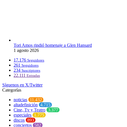
Tori Amos rindió homenaje a Glen Hansard
1 agosto 2026
17.176
Seguidores
261
Seguidores
234
Suscriptores
22.111
Entradas
Síguenos en X/Twitter
Categorías
noticias
11.432
altadefinición
4.715
Cine, Tv y Teatro
3.377
especiales
1.775
discos
893
conciertos
582