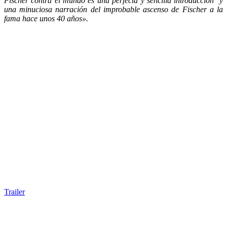
Fischer contra el mundo es una perfecta y sencilla introducción y
una minuciosa narración del improbable ascenso de Fischer a la
fama hace unos 40 años».
Trailer