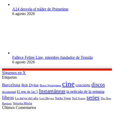
A24 desvela el tráiler de Primetime
6 agosto 2026
Fallece Felipe Lipe, miembro fundador de Tequila
6 agosto 2026
Síguenos en X
Etiquetas
cine
discos
Barcelona
concierto
Bob Dylan
Bruce Springsteen
Instantáneas
la pelicula de la semana
El test de las 5
documental
series
libros
Lo mejor del año
Nacho Vegas
Lori Meyers
Neil Young
The New
Vetusta Morla
Raemon
Últimos Comentarios