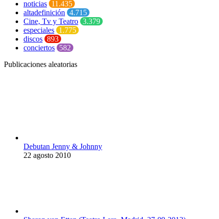
noticias
11.435
altadefinición
4.715
Cine, Tv y Teatro
3.379
especiales
1.775
discos
893
conciertos
582
Publicaciones aleatorias
Debutan Jenny & Johnny
22 agosto 2010