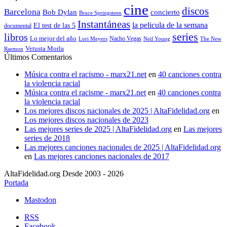
cine
discos
Barcelona
concierto
Bob Dylan
Bruce Springsteen
Instantáneas
la pelicula de la semana
El test de las 5
documental
series
libros
Lo mejor del año
Nacho Vegas
Lori Meyers
Neil Young
The New
Vetusta Morla
Raemon
Últimos Comentarios
Música contra el racismo - marx21.net
en
40 canciones contra
la violencia racial
Música contra el racisme - marx21.net
en
40 canciones contra
la violencia racial
Los mejores discos nacionales de 2025 | AltaFidelidad.org
en
Los mejores discos nacionales de 2023
Las mejores series de 2025 | AltaFidelidad.org
en
Las mejores
series de 2018
Las mejores canciones nacionales de 2025 | AltaFidelidad.org
en
Las mejores canciones nacionales de 2017
AltaFidelidad.org Desde 2003 - 2026
Portada
Mastodon
RSS
Facebook