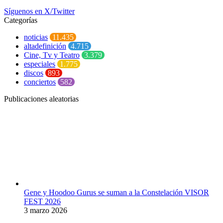
Síguenos en X/Twitter
Categorías
noticias
11.435
altadefinición
4.715
Cine, Tv y Teatro
3.379
especiales
1.775
discos
893
conciertos
582
Publicaciones aleatorias
Gene y Hoodoo Gurus se suman a la Constelación VISOR
FEST 2026
3 marzo 2026