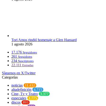
Tori Amos rindió homenaje a Glen Hansard
1 agosto 2026
17.176
Seguidores
261
Seguidores
234
Suscriptores
22.111
Entradas
Síguenos en X/Twitter
Categorías
noticias
11.432
altadefinición
4.715
Cine, Tv y Teatro
3.377
especiales
1.775
discos
893