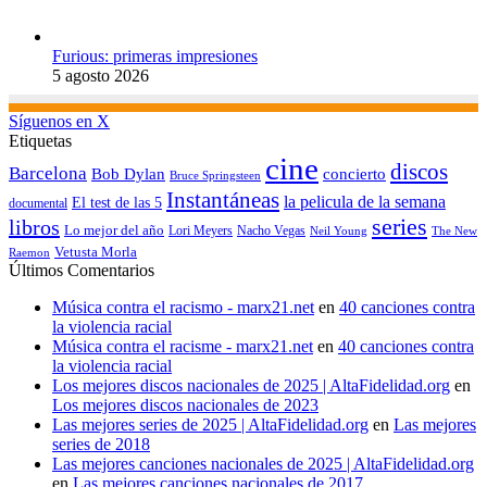
Furious: primeras impresiones
5 agosto 2026
Síguenos en X
Etiquetas
cine
discos
Barcelona
concierto
Bob Dylan
Bruce Springsteen
Instantáneas
la pelicula de la semana
El test de las 5
documental
series
libros
Lo mejor del año
Nacho Vegas
Lori Meyers
Neil Young
The New
Vetusta Morla
Raemon
Últimos Comentarios
Música contra el racismo - marx21.net
en
40 canciones contra
la violencia racial
Música contra el racisme - marx21.net
en
40 canciones contra
la violencia racial
Los mejores discos nacionales de 2025 | AltaFidelidad.org
en
Los mejores discos nacionales de 2023
Las mejores series de 2025 | AltaFidelidad.org
en
Las mejores
series de 2018
Las mejores canciones nacionales de 2025 | AltaFidelidad.org
en
Las mejores canciones nacionales de 2017