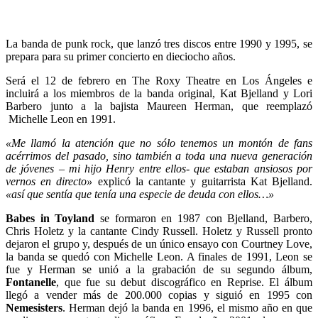
La banda de punk rock, que lanzó tres discos entre 1990 y 1995, se
prepara para su primer concierto en dieciocho años.
Será el 12 de febrero en The Roxy Theatre en Los Ángeles e
incluirá a los miembros de la banda original, Kat Bjelland y Lori
Barbero junto a la bajista Maureen Herman, que reemplazó
Michelle Leon en 1991.
«Me llamó la atención que no sólo tenemos un montón de fans
acérrimos del pasado, sino también a toda una nueva generación
de jóvenes – mi hijo Henry entre ellos- que estaban ansiosos por
vernos en directo»
explicó la cantante y guitarrista Kat Bjelland.
«así que sentía que tenía una especie de deuda con ellos…»
Babes in Toyland
se formaron en 1987 con Bjelland, Barbero,
Chris Holetz y la cantante Cindy Russell. Holetz y Russell pronto
dejaron el grupo y, después de un único ensayo con Courtney Love,
la banda se quedó con Michelle Leon. A finales de 1991, Leon se
fue y Herman se unió a la grabación de su segundo álbum,
Fontanelle
, que fue su debut discográfico en Reprise. El álbum
llegó a vender más de 200.000 copias y siguió en 1995 con
Nemesisters
. Herman dejó la banda en 1996, el mismo año en que