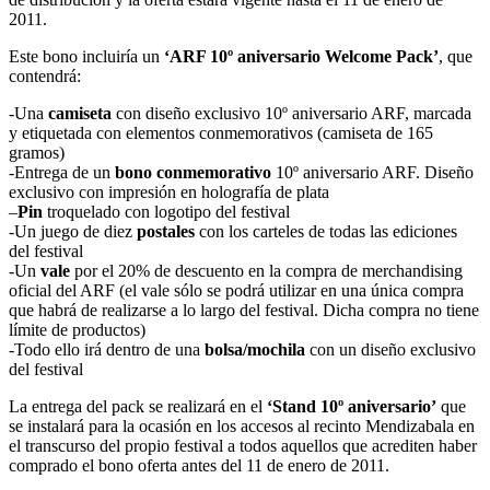
2011.
Este bono incluiría un
‘ARF 10º aniversario Welcome Pack’
, que
contendrá:
-Una
camiseta
con diseño exclusivo 10º aniversario ARF, marcada
y etiquetada con elementos conmemorativos (camiseta de 165
gramos)
-Entrega de un
bono conmemorativo
10º aniversario ARF. Diseño
exclusivo con impresión en holografía de plata
–
Pin
troquelado con logotipo del festival
-Un juego de diez
postales
con los carteles de todas las ediciones
del festival
-Un
vale
por el 20% de descuento en la compra de merchandising
oficial del ARF (el vale sólo se podrá utilizar en una única compra
que habrá de realizarse a lo largo del festival. Dicha compra no tiene
límite de productos)
-Todo ello irá dentro de una
bolsa/mochila
con un diseño exclusivo
del festival
La entrega del pack se realizará en el
‘Stand 10º aniversario’
que
se instalará para la ocasión en los accesos al recinto Mendizabala en
el transcurso del propio festival a todos aquellos que acrediten haber
comprado el bono oferta antes del 11 de enero de 2011.