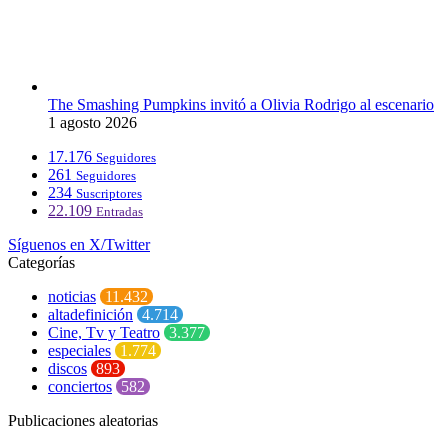
The Smashing Pumpkins invitó a Olivia Rodrigo al escenario
1 agosto 2026
17.176
Seguidores
261
Seguidores
234
Suscriptores
22.109
Entradas
Síguenos en X/Twitter
Categorías
noticias
11.432
altadefinición
4.714
Cine, Tv y Teatro
3.377
especiales
1.774
discos
893
conciertos
582
Publicaciones aleatorias