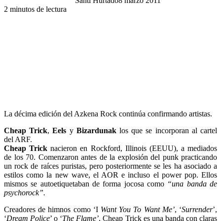
Santi Hurtado
8 marzo 2011
2 minutos de lectura
La décima edición del Azkena Rock continúa confirmando artistas.
Cheap Trick
,
Eels
y
Bizardunak
los que se incorporan al cartel
del ARF.
Cheap Trick
nacieron en Rockford, Illinois (EEUU), a mediados
de los 70. Comenzaron antes de la explosión del punk practicando
un rock de raíces puristas, pero posteriormente se les ha asociado a
estilos como la new wave, el AOR e incluso el power pop. Ellos
mismos se autoetiquetaban de forma jocosa como
“una banda de
psychorock”.
Creadores de himnos como ‘I
Want You To Want Me’
, ‘
Surrender
’,
‘
Dream Police
’ o ‘
The Flame’
, Cheap Trick es una banda con claras