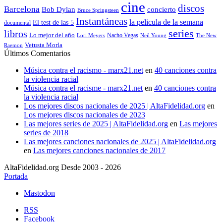
cine
discos
Barcelona
concierto
Bob Dylan
Bruce Springsteen
Instantáneas
la pelicula de la semana
El test de las 5
documental
series
libros
Lo mejor del año
Nacho Vegas
Lori Meyers
Neil Young
The New
Vetusta Morla
Raemon
Últimos Comentarios
Música contra el racismo - marx21.net
en
40 canciones contra
la violencia racial
Música contra el racisme - marx21.net
en
40 canciones contra
la violencia racial
Los mejores discos nacionales de 2025 | AltaFidelidad.org
en
Los mejores discos nacionales de 2023
Las mejores series de 2025 | AltaFidelidad.org
en
Las mejores
series de 2018
Las mejores canciones nacionales de 2025 | AltaFidelidad.org
en
Las mejores canciones nacionales de 2017
AltaFidelidad.org Desde 2003 - 2026
Portada
Mastodon
RSS
Facebook