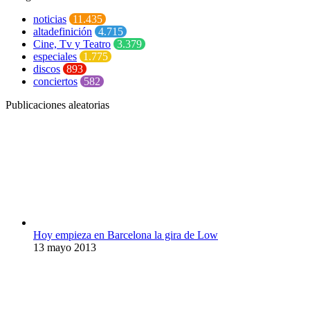
noticias
11.435
altadefinición
4.715
Cine, Tv y Teatro
3.379
especiales
1.775
discos
893
conciertos
582
Publicaciones aleatorias
Hoy empieza en Barcelona la gira de Low
13 mayo 2013