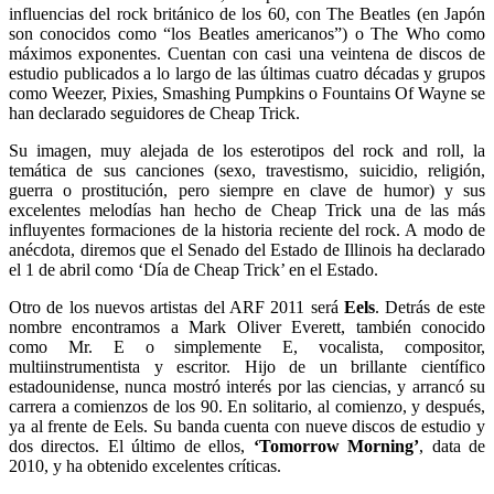
influencias del rock británico de los 60, con The Beatles (en Japón
son conocidos como “los Beatles americanos”) o The Who como
máximos exponentes. Cuentan con casi una veintena de discos de
estudio publicados a lo largo de las últimas cuatro décadas y grupos
como Weezer, Pixies, Smashing Pumpkins o Fountains Of Wayne se
han declarado seguidores de Cheap Trick.
Su imagen, muy alejada de los esterotipos del rock and roll, la
temática de sus canciones (sexo, travestismo, suicidio, religión,
guerra o prostitución, pero siempre en clave de humor) y sus
excelentes melodías han hecho de Cheap Trick una de las más
influyentes formaciones de la historia reciente del rock. A modo de
anécdota, diremos que el Senado del Estado de Illinois ha declarado
el 1 de abril como ‘Día de Cheap Trick’ en el Estado.
Otro de los nuevos artistas del ARF 2011 será
Eels
. Detrás de este
nombre encontramos a Mark Oliver Everett, también conocido
como Mr. E o simplemente E, vocalista, compositor,
multiinstrumentista y escritor. Hijo de un brillante científico
estadounidense, nunca mostró interés por las ciencias, y arrancó su
carrera a comienzos de los 90. En solitario, al comienzo, y después,
ya al frente de Eels. Su banda cuenta con nueve discos de estudio y
dos directos. El último de ellos,
‘Tomorrow Morning’
, data de
2010, y ha obtenido excelentes críticas.