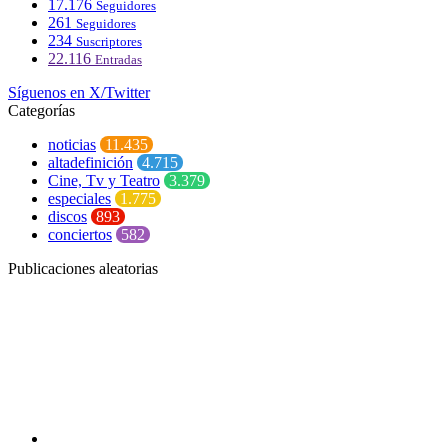
17.176
Seguidores
261
Seguidores
234
Suscriptores
22.116
Entradas
Síguenos en X/Twitter
Categorías
noticias
11.435
altadefinición
4.715
Cine, Tv y Teatro
3.379
especiales
1.775
discos
893
conciertos
582
Publicaciones aleatorias