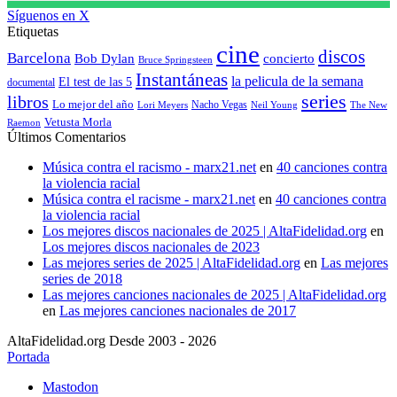
Síguenos en X
Etiquetas
cine
discos
Barcelona
concierto
Bob Dylan
Bruce Springsteen
Instantáneas
la pelicula de la semana
El test de las 5
documental
series
libros
Lo mejor del año
Nacho Vegas
Lori Meyers
Neil Young
The New
Vetusta Morla
Raemon
Últimos Comentarios
Música contra el racismo - marx21.net
en
40 canciones contra
la violencia racial
Música contra el racisme - marx21.net
en
40 canciones contra
la violencia racial
Los mejores discos nacionales de 2025 | AltaFidelidad.org
en
Los mejores discos nacionales de 2023
Las mejores series de 2025 | AltaFidelidad.org
en
Las mejores
series de 2018
Las mejores canciones nacionales de 2025 | AltaFidelidad.org
en
Las mejores canciones nacionales de 2017
AltaFidelidad.org Desde 2003 - 2026
Portada
Mastodon