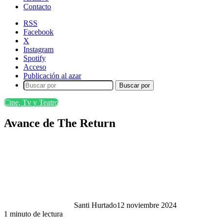
Contacto
RSS
Facebook
X
Instagram
Spotify
Acceso
Publicación al azar
Buscar por
Cine, Tv y Teatro
Avance de The Return
Santi Hurtado
12 noviembre 2024
1 minuto de lectura